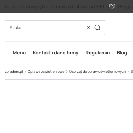
Bezpieczna wysyłka
Darmowa dostawa od 590 zł
Przyja
Szukaj
Wyczyść
Menu
Kontakt i dane firmy
Regulamin
Blog
zpradem.pl
Oprawy oświetleniowe
Osprzęt do opraw oświetleniowych
S