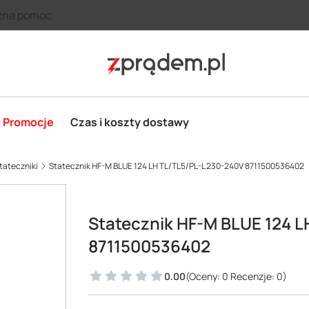
zna pomoc
Promocje
Czas i koszty dostawy
tateczniki
Statecznik HF-M BLUE 124 LH TL/TL5/PL-L 230-240V 8711500536402
Statecznik HF-M BLUE 124 L
8711500536402
0.00
(Oceny: 0 Recenzje: 0)