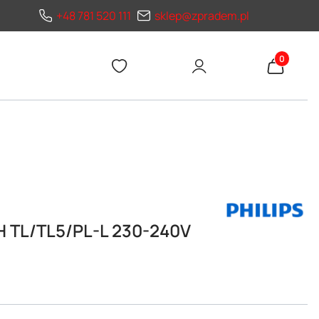
+48 781 520 111
sklep@zpradem.pl
Produkty 
H TL/TL5/PL-L 230-240V