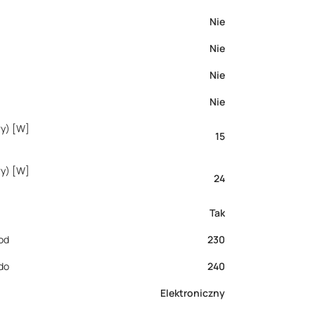
Nie
Nie
Nie
Nie
wy) [W]
15
wy) [W]
24
Tak
od
230
do
240
Elektroniczny