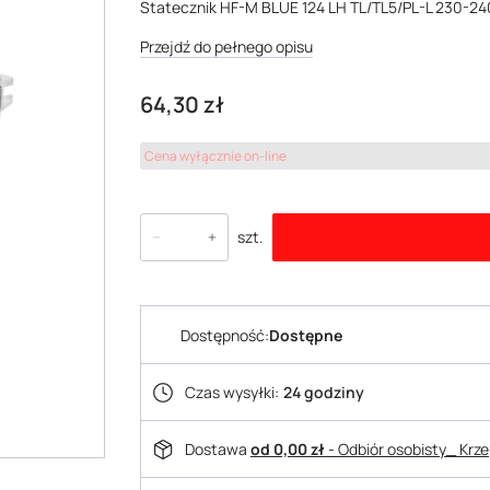
Statecznik HF-M BLUE 124 LH TL/TL5/PL-L 230-24
Przejdź do pełnego opisu
Cena
64,30 zł
Cena wyłącznie on-line
szt.
Dostępność:
Dostępne
Czas wysyłki:
24 godziny
Dostawa
od 0,00 zł
- Odbiór osobisty_ Krz