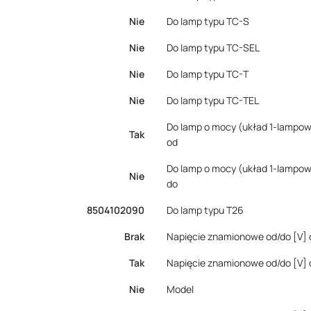
Nie
Do lamp typu TC-S
Nie
Do lamp typu TC-SEL
Nie
Do lamp typu TC-T
Nie
Do lamp typu TC-TEL
Do lamp o mocy (układ 1-lampo
Tak
od
Do lamp o mocy (układ 1-lampo
Nie
do
8504102090
Do lamp typu T26
Brak
Napięcie znamionowe od/do [V] 
Tak
Napięcie znamionowe od/do [V] 
Nie
Model