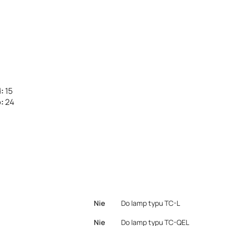
d:
15
o:
24
Nie
Do lamp typu TC-L
Nie
Do lamp typu TC-QEL