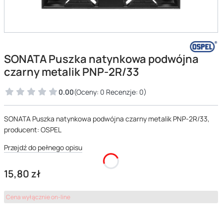
SONATA Puszka natynkowa podwójna
czarny metalik PNP-2R/33
0.00
(Oceny: 0 Recenzje: 0)
SONATA Puszka natynkowa podwójna czarny metalik PNP-2R/33,
producent: OSPEL
Przejdź do pełnego opisu
Cena
15,80 zł
Cena wyłącznie on-line