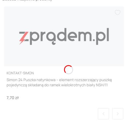
PRODUCENT
KONTAKT-SIMON
Simon 24 Puszka natynkowa – element rozszerzający puszkę
pojedynczą składaną do ramek wielokrotnych biały NSH/11
Cena
7,70 zł