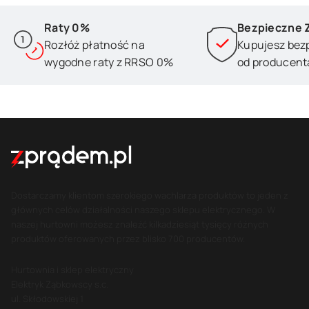
Raty 0%
Bezpieczne 
Rozłóż płatność na
Kupujesz bez
wygodne raty z RRSO 0%
od producent
Dostarczamy klientom szerokiego wachlarza produktów to jeden z
głównych celów działalności naszego sklepu elektrycznego. W
naszej hurtowni możesz znaleźć kilkadziesiąt tysięcy różnych
produktów oferowanych przez blisko 700 producentów.
Hurtownia i sklep elektryczny
Elektryk Ząbkowscy s.c.
ul. Skłodowskiej 1