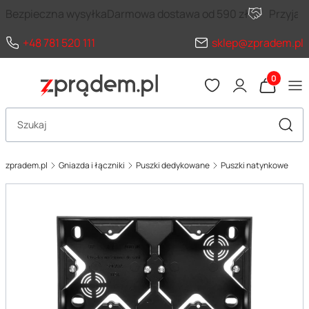
Bezpieczna wysyłka
Darmowa dostawa od 590 zł
Przyja
+48 781 520 111
sklep@zpradem.pl
Produkty 
Otwórz wyszukiwarkę
Szuka
zpradem.pl
Gniazda i łączniki
Puszki dedykowane
Puszki natynkowe