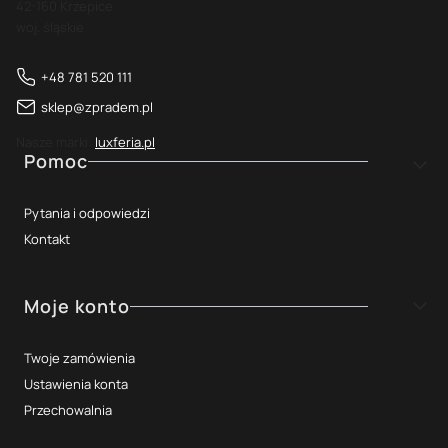
42-160 Krzepice
woj. śląskie
+48 781 520 111
sklep@zpradem.pl
Nasze marki:
luxferia.pl
Linki w stopce
Pomoc
Pytania i odpowiedzi
Kontakt
Moje konto
Twoje zamówienia
Ustawienia konta
Przechowalnia