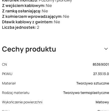
Kierunek montażu:
Poziomy i pionowy
Z wejściem kablowym:
Nie
Z ramką osłaniającą:
Nie
Z kołnierzem wprowadzającym:
Nie
Dławik kablowy z gwintem:
Nie
Liczba jednostek:
2
Cechy produktu
CN
85369001
PKWiU
27.33.13.0
Materiał
Tworzywo sztuczne
Rodzaj materiału
Tworzywo termoplastyczne
Wykończenie powierzchni
Matowy