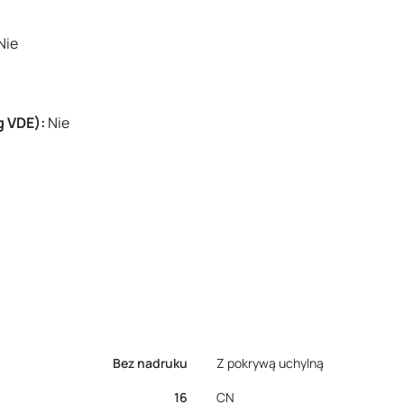
Nie
g VDE):
Nie
Bez nadruku
Z pokrywą uchylną
16
CN