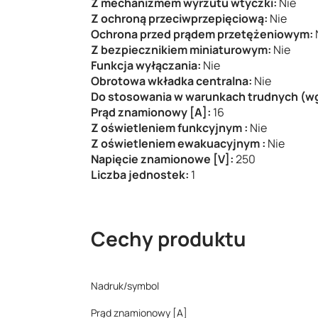
Z mechanizmem wyrzutu wtyczki:
Nie
Z ochroną przeciwprzepięciową:
Nie
Ochrona przed prądem przetężeniowym:
Z bezpiecznikiem miniaturowym:
Nie
Funkcja wyłączania:
Nie
Obrotowa wkładka centralna:
Nie
Do stosowania w warunkach trudnych (w
Prąd znamionowy [A]:
16
Z oświetleniem funkcyjnym :
Nie
Z oświetleniem ewakuacyjnym :
Nie
Napięcie znamionowe [V]:
250
Liczba jednostek:
1
Cechy produktu
Nadruk/symbol
Prąd znamionowy [A]