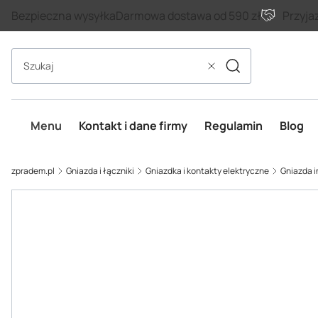
Bezpieczna wysyłka
Darmowa dostawa od 590 zł
Przyja
Szukaj
Wyczyść
Menu
Kontakt i dane firmy
Regulamin
Blog
zpradem.pl
Gniazda i łączniki
Gniazdka i kontakty elektryczne
Gniazda i