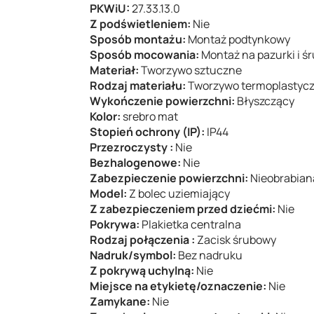
PKWiU:
27.33.13.0
Z podświetleniem:
Nie
Sposób montażu:
Montaż podtynkowy
Sposób mocowania:
Montaż na pazurki i ś
Materiał:
Tworzywo sztuczne
Rodzaj materiału:
Tworzywo termoplastyc
Wykończenie powierzchni:
Błyszczący
Kolor:
srebro mat
Stopień ochrony (IP):
IP44
Przezroczysty :
Nie
Bezhalogenowe:
Nie
Zabezpieczenie powierzchni:
Nieobrabian
Model:
Z bolec uziemiający
Z zabezpieczeniem przed dziećmi:
Nie
Pokrywa:
Plakietka centralna
Rodzaj połączenia :
Zacisk śrubowy
Nadruk/symbol:
Bez nadruku
Z pokrywą uchylną:
Nie
Miejsce na etykietę/oznaczenie:
Nie
Zamykane:
Nie