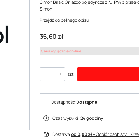
Simon Basic Gniazdo pojedyncze z /u IP44 z przes
Simon
Przejdź do pełnego opisu
Cena
35,60 zł
Cena wyłącznie on-line
szt.
Dostępność:
Dostępne
Czas wysyłki:
24 godziny
Dostawa
od 0,00 zł
- Odbiór osobisty_ Krz