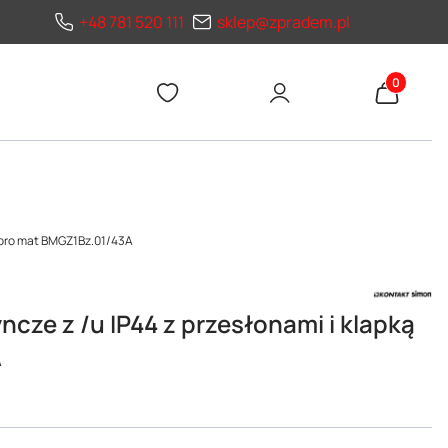
+48 781 520 111
sklep@zpradem.pl
Produkty 
rebro mat BMGZ1Bz.01/43A
cze z /u IP44 z przesłonami i klapką
A