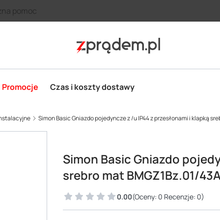
zna pomoc
Promocje
Czas i koszty dostawy
nstalacyjne
Simon Basic Gniazdo pojedyncze z /u IP44 z przesłonami i klapką s
Simon Basic Gniazdo pojedyn
srebro mat BMGZ1Bz.01/43
0.00
(Oceny: 0 Recenzje: 0)