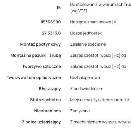
Do stosowania w warunkach tru
16
(wg VDE)
85366990
Napięcie znamionowe [V]
27.33.13.0
Liczba jednostek
Montaż podtynkowy
Zasilanie specjalne
Montaż na pazurki i śrubę
Zakres częstotliwości [Hz] od
Tworzywo sztuczne
Zakres częstotliwości [Hz] do
Tworzywo termoplastyczne
Bezhalogenowe
Błyszczący
Z podświetleniem
Stal szlachetna
Miejsce na etykietę/oznaczenie
Nieobrabiana
Zamykane
Z bolec uziemiający
Z mechanizmem wyrzutu wtyczk