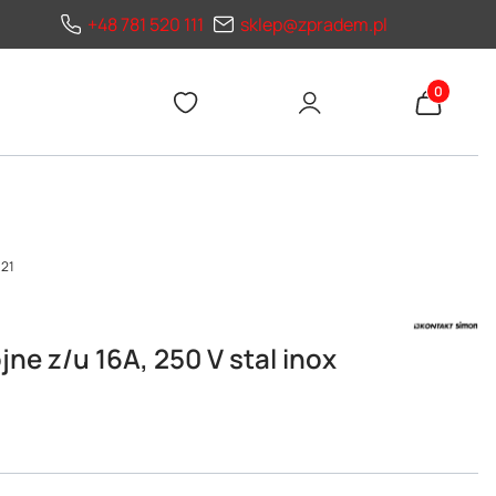
+48 781 520 111
sklep@zpradem.pl
Produkty 
/21
e z/u 16A, 250 V stal inox