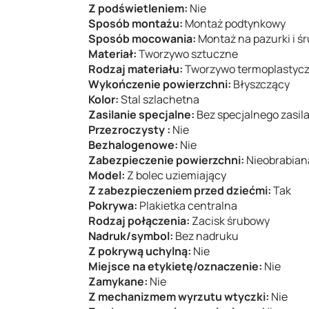
Z podświetleniem:
Nie
Sposób montażu:
Montaż podtynkowy
Sposób mocowania:
Montaż na pazurki i ś
Materiał:
Tworzywo sztuczne
Rodzaj materiału:
Tworzywo termoplastyc
Wykończenie powierzchni:
Błyszczący
Kolor:
Stal szlachetna
Zasilanie specjalne:
Bez specjalnego zasil
Przezroczysty :
Nie
Bezhalogenowe:
Nie
Zabezpieczenie powierzchni:
Nieobrabian
Model:
Z bolec uziemiający
Z zabezpieczeniem przed dziećmi:
Tak
Pokrywa:
Plakietka centralna
Rodzaj połączenia:
Zacisk śrubowy
Nadruk/symbol:
Bez nadruku
Z pokrywą uchylną:
Nie
Miejsce na etykietę/oznaczenie:
Nie
Zamykane:
Nie
Z mechanizmem wyrzutu wtyczki:
Nie