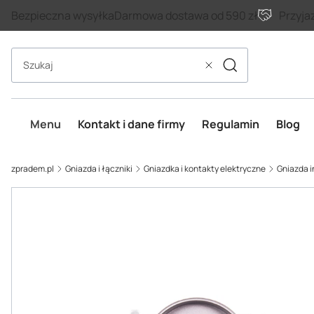
Bezpieczna wysyłka
Darmowa dostawa od 590 zł
Przyja
Szukaj
Wyczyść
Menu
Kontakt i dane firmy
Regulamin
Blog
zpradem.pl
Gniazda i łączniki
Gniazdka i kontakty elektryczne
Gniazda i