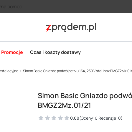
zna pomoc
Promocje
Czas i koszty dostawy
nstalacyjne
Simon Basic Gniazdo podwójne z/u 16A, 250 V stal inox BMGZ2Mz.01
Simon Basic Gniazdo podwójn
BMGZ2Mz.01/21
0.00
(Oceny: 0 Recenzje: 0)