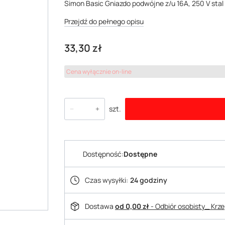
Simon Basic Gniazdo podwójne z/u 16A, 250 V sta
Przejdź do pełnego opisu
Cena
33,30 zł
Cena wyłącznie on-line
szt.
Dostępność:
Dostępne
Czas wysyłki:
24 godziny
Dostawa
od 0,00 zł
- Odbiór osobisty_ Krz