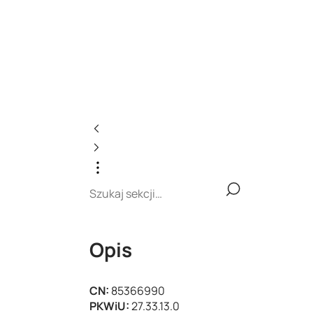
Opis
CN:
85366990
PKWiU:
27.33.13.0