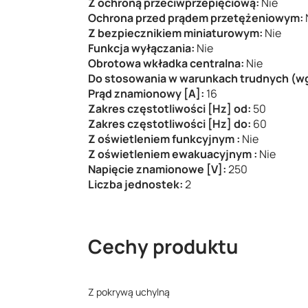
Z ochroną przeciwprzepięciową:
Nie
Ochrona przed prądem przetężeniowym:
Z bezpiecznikiem miniaturowym:
Nie
Funkcja wyłączania:
Nie
Obrotowa wkładka centralna:
Nie
Do stosowania w warunkach trudnych (w
Prąd znamionowy [A]:
16
Zakres częstotliwości [Hz] od:
50
Zakres częstotliwości [Hz] do:
60
Z oświetleniem funkcyjnym :
Nie
Z oświetleniem ewakuacyjnym :
Nie
Napięcie znamionowe [V]:
250
Liczba jednostek:
2
Cechy produktu
Z pokrywą uchylną