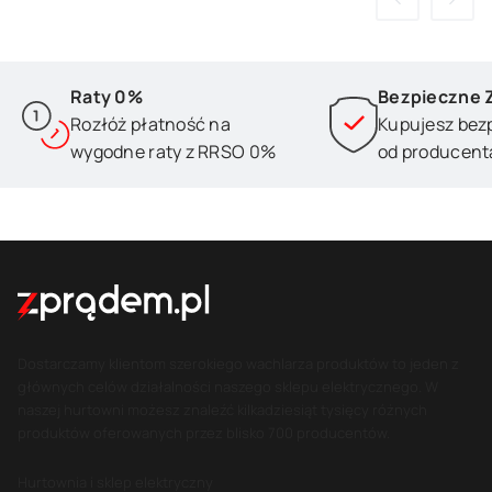
Raty 0%
Bezpieczne 
Rozłóż płatność na
Kupujesz bez
wygodne raty z RRSO 0%
od producent
Dostarczamy klientom szerokiego wachlarza produktów to jeden z
głównych celów działalności naszego sklepu elektrycznego. W
naszej hurtowni możesz znaleźć kilkadziesiąt tysięcy różnych
produktów oferowanych przez blisko 700 producentów.
Hurtownia i sklep elektryczny