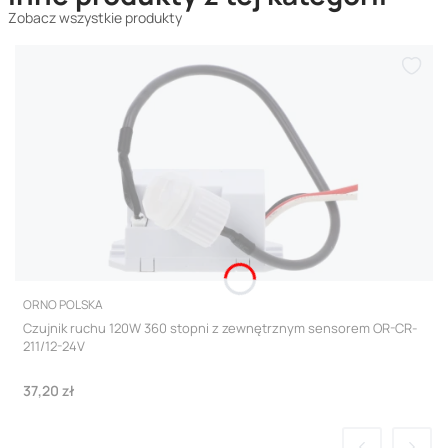
Zobacz wszystkie produkty
PRODUCENT
ORNO POLSKA
Czujnik ruchu 120W 360 stopni z zewnętrznym sensorem OR-CR-
211/12-24V
Cena
37,20 zł