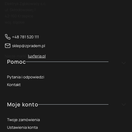
Elektryk Ząbkowscy s.c.
ul. Skłodowskiej 1
42-160 Krzepice
woj. śląskie
+48 781 520 111
sklep@zpradem.pl
Nasze marki:
luxferia.pl
Linki w stopce
Pomoc
Pytania i odpowiedzi
Kontakt
Moje konto
Twoje zamówienia
Ustawienia konta