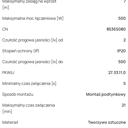
Maksymalny zasięg na wprost
7
[m]
Maksymalna moc łączeniowa [W]
500
CN
85365080
Czułość progowa jasności [lx] od
2
Stopień ochrony (IP)
IP20
Czułość progowa jasności [lx] do
500
PKWiU
27.33.11.0
Minimalny czas załączenia [s]
5
Sposób montażu
Montaż podtynkowy
Maksymalny czas załączenia
21
[min]
Materiał
Tworzywo sztuczne