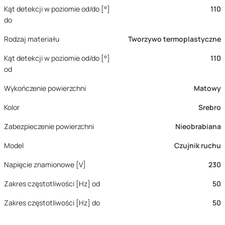
Kąt detekcji w poziomie od/do [°]
110
do
Rodzaj materiału
Tworzywo termoplastyczne
Kąt detekcji w poziomie od/do [°]
110
od
Wykończenie powierzchni
Matowy
Kolor
Srebro
Zabezpieczenie powierzchni
Nieobrabiana
Model
Czujnik ruchu
Napięcie znamionowe [V]
230
Zakres częstotliwości [Hz] od
50
Zakres częstotliwości [Hz] do
50