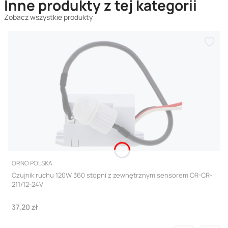
Inne produkty z tej kategorii
Zobacz wszystkie produkty
PRODUCENT
ORNO POLSKA
Czujnik ruchu 120W 360 stopni z zewnętrznym sensorem OR-CR-
211/12-24V
Cena
37,20 zł