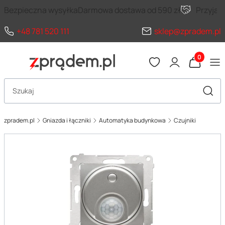
Bezpieczna wysyłka
Darmowa dostawa od 590 zł
Przyja
+48 781 520 111
sklep@zpradem.pl
Produkty 
Otwórz wyszukiwarkę
Szuka
zpradem.pl
Gniazda i łączniki
Automatyka budynkowa
Czujniki