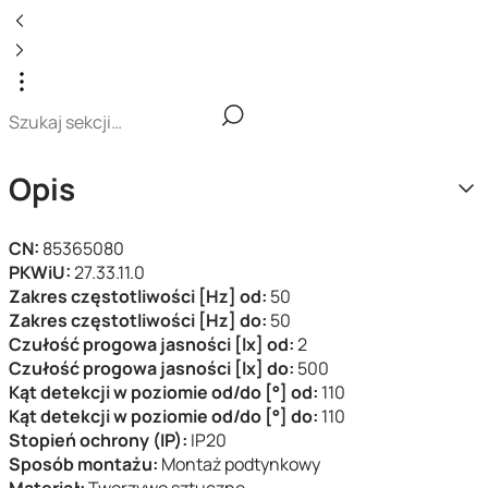
Opis
CN:
85365080
PKWiU:
27.33.11.0
Zakres częstotliwości [Hz] od:
50
Zakres częstotliwości [Hz] do:
50
Czułość progowa jasności [lx] od:
2
Czułość progowa jasności [lx] do:
500
Kąt detekcji w poziomie od/do [°] od:
110
Kąt detekcji w poziomie od/do [°] do:
110
Stopień ochrony (IP):
IP20
Sposób montażu:
Montaż podtynkowy