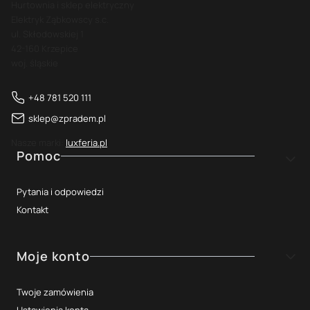
Hurtownia i sklep elektryczny
Elektryk Ząbkowscy s.c.
ul. Skłodowskiej 1
42-160 Krzepice
woj. śląskie
+48 781 520 111
sklep@zpradem.pl
Nasze marki:
luxferia.pl
Linki w stopce
Pomoc
Pytania i odpowiedzi
Kontakt
Moje konto
Twoje zamówienia