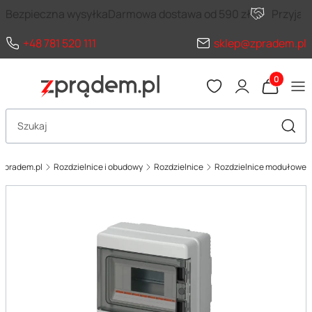
Bezpieczna wysyłka
Darmowa dostawa od 590 zł
Przyja
+48 781 520 111
sklep@zpradem.pl
Produkty 
Otwórz wyszukiwarkę
Szuka
zpradem.pl
Rozdzielnice i obudowy
Rozdzielnice
Rozdzielnice modułowe