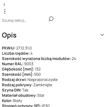
Opis
PKWiU:
27.12.31.0
Liczba rzędów:
4
Szerokość wyrażona liczbą modułów:
24
Numer RAL:
9003
Głębokość [mm]:
132
Szerokość [mm]:
550
Rodzaj drzwi:
Nieprzezroczyste
Rodzaj pokrywy:
Zamknięte
Szyna DIN:
Tak
Materiał obudowy:
Stal
Kolor:
Biały
Stopień ochrony (IP):
IP30