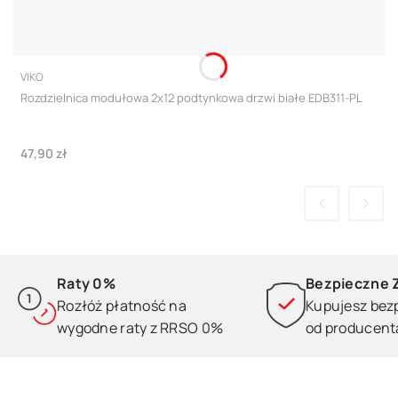
PRODUCENT
VIKO
Rozdzielnica modułowa 2x12 podtynkowa drzwi białe EDB311-PL
Cena
47,90 zł
Raty 0%
Bezpieczne 
Rozłóż płatność na
Kupujesz bez
wygodne raty z RRSO 0%
od producent