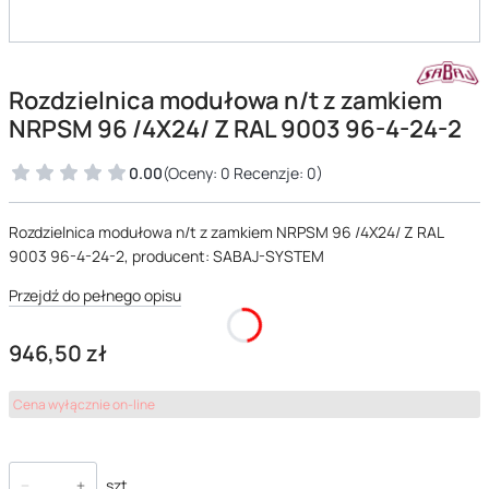
Rozdzielnica modułowa n/t z zamkiem
NRPSM 96 /4X24/ Z RAL 9003 96-4-24-2
0.00
(Oceny: 0 Recenzje: 0)
Rozdzielnica modułowa n/t z zamkiem NRPSM 96 /4X24/ Z RAL
9003 96-4-24-2, producent: SABAJ-SYSTEM
Przejdź do pełnego opisu
Cena
946,50 zł
Cena wyłącznie on-line
szt.