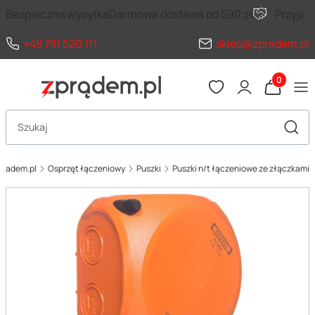
Bezpieczna wysyłka
Darmowa dostawa od 590 zł
Przyja
+48 781 520 111
sklep@zpradem.pl
Produkty 
Otwórz wyszukiwarkę
Szuka
pradem.pl
Osprzęt łączeniowy
Puszki
Puszki n/t łączeniowe ze złączkami