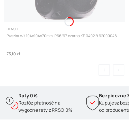
PRODUCENT
HENSEL
Puszka n/t 104x104x70mm IP66/67 czarna KF 0402 B 62000048
Cena
75,10 zł
Raty 0%
Bezpieczne 
Rozłóż płatność na
Kupujesz bez
wygodne raty z RRSO 0%
od producent