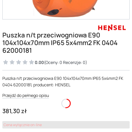
Puszka n/t przeciwogniowa E90
104x104x70mm IP65 5x4mm2 FK 0404
62000181
0.00
(Oceny: 0 Recenzje: 0)
Puszka n/t przeciwogniowa E90 104x104x70mm IP65 5x4mm2 FK
0404 62000181, producent: HENSEL
Przejdź do pełnego opisu
Cena
381,30 zł
Cena wyłącznie on-line