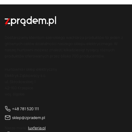
Dostarczamy klientom szerokiego wachlarza produktów to jeden z
głównych celów działalności naszego sklepu elektrycznego. W
naszej hurtowni możesz znaleźć kilkadziesiąt tysięcy różnych
produktów oferowanych przez blisko 700 producentów.
Hurtownia i sklep elektryczny
Elektryk Ząbkowscy s.c.
ul. Skłodowskiej 1
42-160 Krzepice
woj. śląskie
+48 781 520 111
sklep@zpradem.pl
Nasze marki:
luxferia.pl