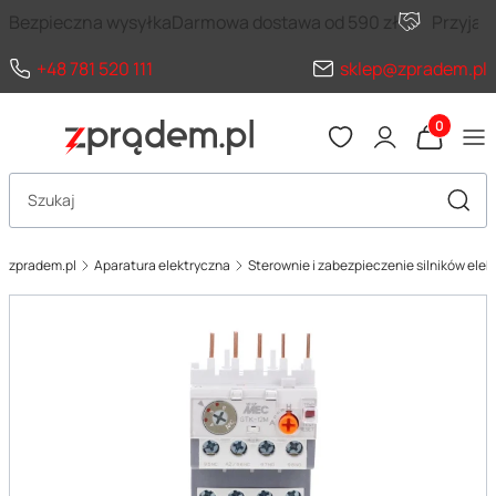
Bezpieczna wysyłka
Darmowa dostawa od 590 zł
Przyja
+48 781 520 111
sklep@zpradem.pl
Produkty 
Otwórz wyszukiwarkę
Szuka
zpradem.pl
Aparatura elektryczna
Sterownie i zabezpieczenie silników ele