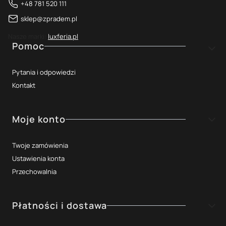
+48 781 520 111
sklep@zpradem.pl
Nasze marki:
luxferia.pl
Linki w stopce
Pomoc
Pytania i odpowiedzi
Kontakt
Moje konto
Twoje zamówienia
Ustawienia konta
Przechowalnia
Płatności i dostawa