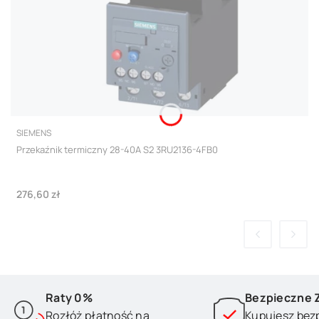
PRODUCENT
SIEMENS
Przekaźnik termiczny 28-40A S2 3RU2136-4FB0
Cena
276,60 zł
Raty 0%
Bezpieczne 
Rozłóż płatność na
Kupujesz bez