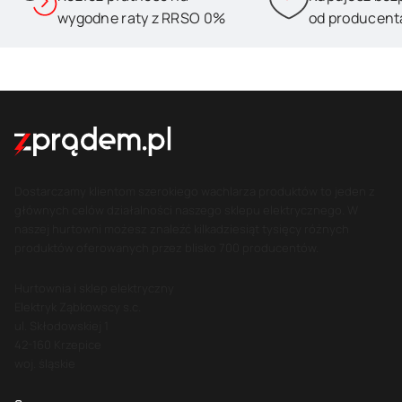
wygodne raty z RRSO 0%
od producent
Dostarczamy klientom szerokiego wachlarza produktów to jeden z
głównych celów działalności naszego sklepu elektrycznego. W
naszej hurtowni możesz znaleźć kilkadziesiąt tysięcy różnych
produktów oferowanych przez blisko 700 producentów.
Hurtownia i sklep elektryczny
Elektryk Ząbkowscy s.c.
ul. Skłodowskiej 1
42-160 Krzepice
woj. śląskie