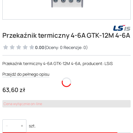
Przekaźnik termiczny 4-6A GTK-12M 4-6A
0.00
(Oceny: 0 Recenzje: 0)
Przekaźnik termiczny 4-6A GTK-12M 4-6A, producent: LSiS
Przejdź do pełnego opisu
Cena
63,60 zł
Cena wyłącznie on-line
szt.