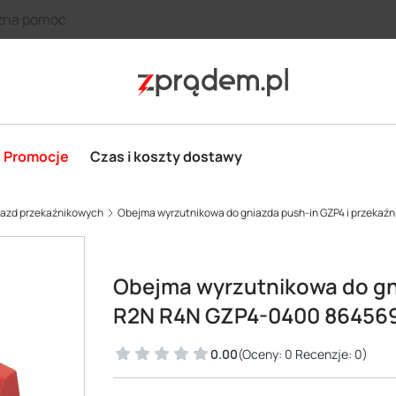
zna pomoc
Promocje
Czas i koszty dostawy
niazd przekaźnikowych
Obejma wyrzutnikowa do gniazda push-in GZP4 i przeka
Obejma wyrzutnikowa do gn
R2N R4N GZP4-0400 86456
0.00
(Oceny: 0 Recenzje: 0)