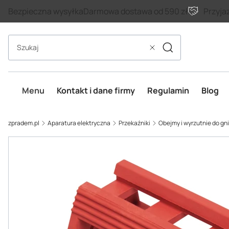
Bezpieczna wysyłka
Darmowa dostawa od 590 zł
Przyja
Szukaj
Wyczyść
Menu
Kontakt i dane firmy
Regulamin
Blog
zpradem.pl
Aparatura elektryczna
Przekaźniki
Obejmy i wyrzutnie do g