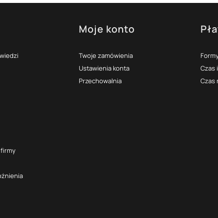
Moje konto
Pła
topce
owiedzi
Twoje zamówienia
Formy
Ustawienia konta
Czas 
Przechowalnia
Czas 
 firmy
óżnienia