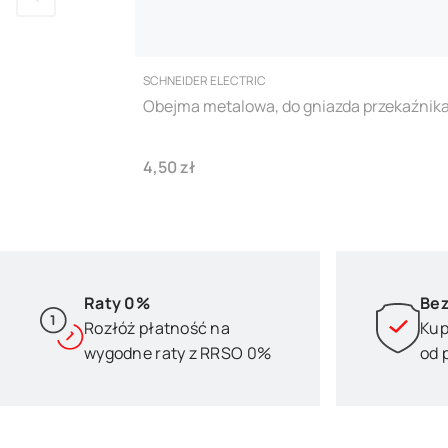
PRODUCENT
SCHNEIDER ELECTRIC
Obejma metalowa, do gniazda przekaźnik
Cena
4,50 zł
Raty 0%
Bez
Rozłóż płatność na
Kup
wygodne raty z RRSO 0%
od 