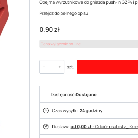
Obejma wyrzutnikowa do gniazda push-in GZP4 i
Przejdź do pełnego opisu
Cena
0,90 zł
Cena wyłącznie on-line
szt.
Dostępność:
Dostępne
Czas wysyłki:
24 godziny
Dostawa
od 0,00 zł
- Odbiór osobisty_ Krz