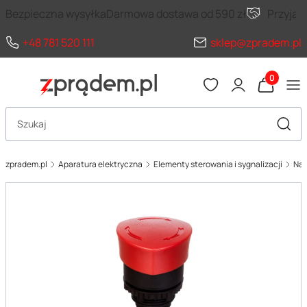
Bezpieczna wysyłka
Darmowa dostawa od 590 zł
Przyja
+48 781 520 111
sklep@zpradem.pl
Produkty 
Otwórz wyszukiwarkę
Szuka
zpradem.pl
Aparatura elektryczna
Elementy sterowania i sygnalizacji
Nap