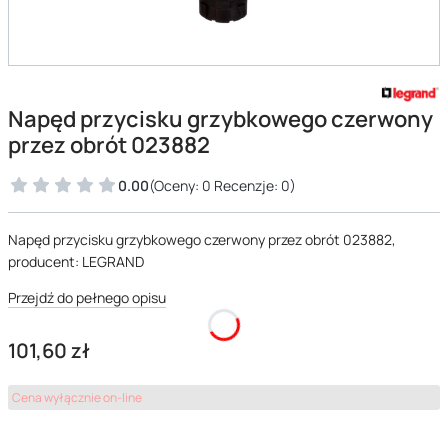
Napęd przycisku grzybkowego czerwony
przez obrót 023882
0.00
(Oceny: 0 Recenzje: 0)
Napęd przycisku grzybkowego czerwony przez obrót 023882,
producent: LEGRAND
Przejdź do pełnego opisu
Cena
101,60 zł
Cena wyłącznie on-line