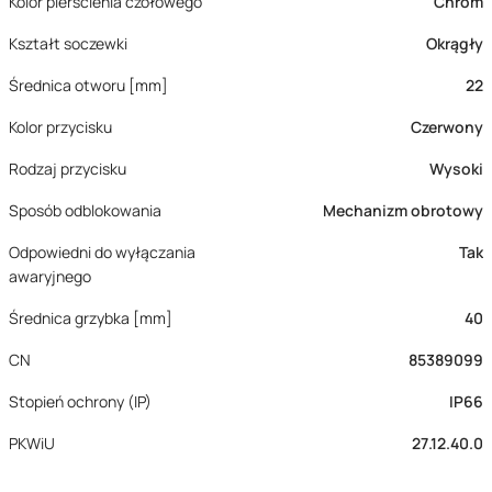
Kolor pierścienia czołowego
Chrom
Kształt soczewki
Okrągły
Średnica otworu [mm]
22
Kolor przycisku
Czerwony
Rodzaj przycisku
Wysoki
Sposób odblokowania
Mechanizm obrotowy
Odpowiedni do wyłączania
Tak
awaryjnego
Średnica grzybka [mm]
40
CN
85389099
Stopień ochrony (IP)
IP66
PKWiU
27.12.40.0