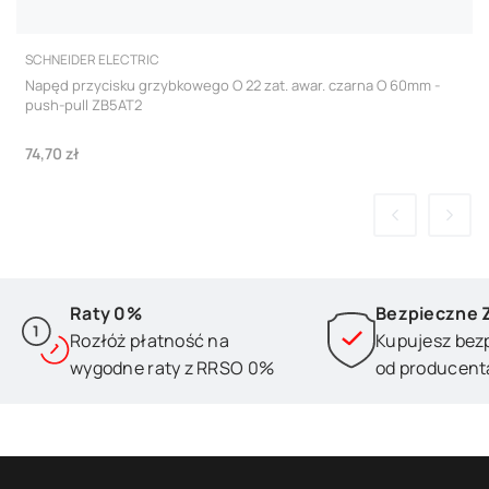
PRODUCENT
SCHNEIDER ELECTRIC
Napęd przycisku grzybkowego O 22 zat. awar. czarna O 60mm -
push-pull ZB5AT2
Cena
74,70 zł
Raty 0%
Bezpieczne 
Rozłóż płatność na
Kupujesz bez
wygodne raty z RRSO 0%
od producent