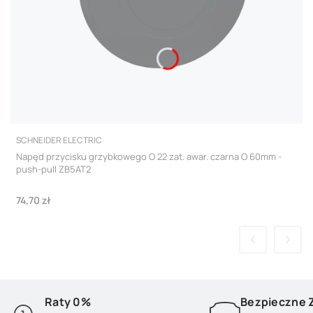
PRODUCENT
SCHNEIDER ELECTRIC
Napęd przycisku grzybkowego O 22 zat. awar. czarna O 60mm -
push-pull ZB5AT2
Cena
74,70 zł
Raty 0%
Bezpieczne 