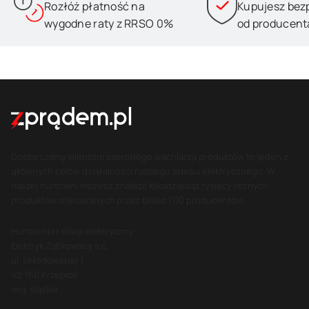
Rozłóż płatność na
Kupujesz bez
wygodne raty z RRSO 0%
od producent
Dostarczamy klientom szerokiego wachlarza produktów to jeden z
głównych celów działalności naszego sklepu elektrycznego. W
naszej hurtowni możesz znaleźć kilkadziesiąt tysięcy różnych
produktów oferowanych przez blisko 700 producentów.
Hurtownia i sklep elektryczny
Elektryk Ząbkowscy s.c.
ul. Skłodowskiej 1
42-160 Krzepice
woj. śląskie