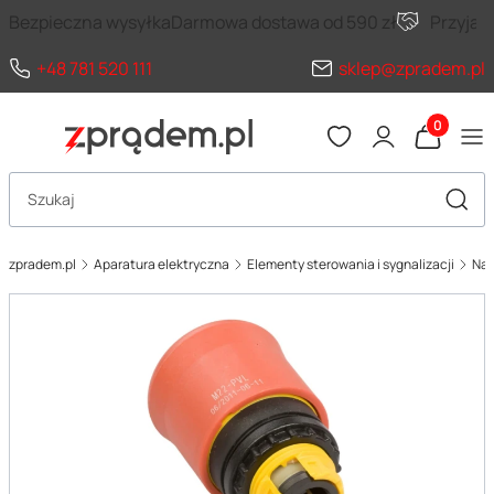
Bezpieczna wysyłka
Darmowa dostawa od 590 zł
Przyja
+48 781 520 111
sklep@zpradem.pl
Produkty 
Otwórz wyszukiwarkę
Szuka
zpradem.pl
Aparatura elektryczna
Elementy sterowania i sygnalizacji
Nap