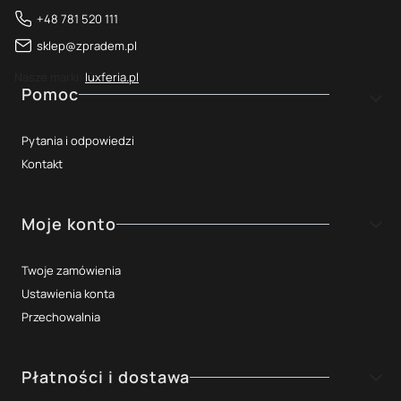
+48 781 520 111
sklep@zpradem.pl
Nasze marki:
luxferia.pl
Linki w stopce
Pomoc
Pytania i odpowiedzi
Kontakt
Moje konto
Twoje zamówienia
Ustawienia konta
Przechowalnia
Płatności i dostawa