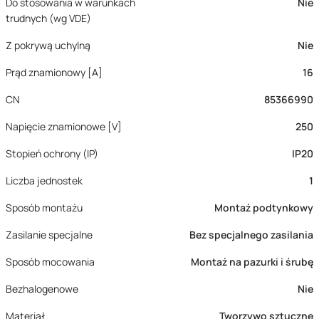
Do stosowania w warunkach
Nie
trudnych (wg VDE)
Z pokrywą uchylną
Nie
Prąd znamionowy [A]
16
CN
85366990
Napięcie znamionowe [V]
250
Stopień ochrony (IP)
IP20
Liczba jednostek
1
Sposób montażu
Montaż podtynkowy
Zasilanie specjalne
Bez specjalnego zasilania
Sposób mocowania
Montaż na pazurki i śrubę
Bezhalogenowe
Nie
Materiał
Tworzywo sztuczne