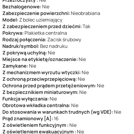
Przezroczysty :
Nie
Bezhalogenowe:
Nie
Zabezpieczenie powierzchni:
Nieobrabiana
Model:
Z bolec uziemiający
Z zabezpieczeniem przed dziećmi:
Tak
Pokrywa:
Plakietka centralna
Rodzaj połączenia:
Zacisk śrubowy
Nadruk/symbol:
Bez nadruku
Z pokrywą uchylną:
Nie
Miejsce na etykietę/oznaczenie:
Nie
Zamykane:
Nie
Z mechanizmem wyrzutu wtyczki:
Nie
Z ochroną przeciwprzepięciową:
Nie
Ochrona przed prądem przetężeniowym:
Nie
Z bezpiecznikiem miniaturowym:
Nie
Funkcja wyłączania:
Nie
Obrotowa wkładka centralna:
Nie
Do stosowania w warunkach trudnych (wg VDE):
Nie
Prąd znamionowy [A]:
16
Z oświetleniem funkcyjnym :
Nie
Z oświetleniem ewakuacyjnym :
Nie