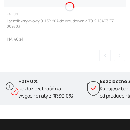
PRODUCENT
EATON
Łącznik krzywkowy 0-1 3P 20A do wbudowania T0-2-15403/EZ
069703
Cena
114,40 zł
Raty 0%
Bezpieczne 
Rozłóż płatność na
Kupujesz bez
wygodne raty z RRSO 0%
od producent