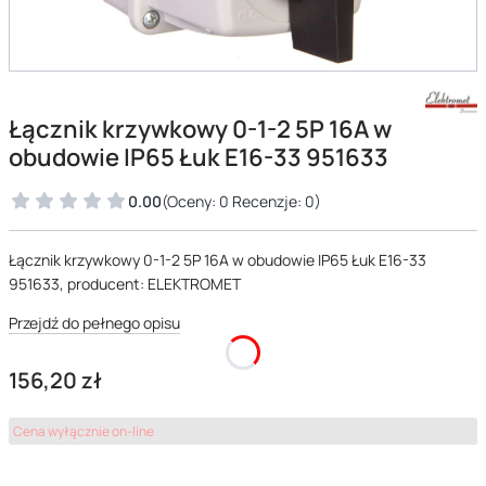
Łącznik krzywkowy 0-1-2 5P 16A w
obudowie IP65 Łuk E16-33 951633
0.00
(Oceny: 0 Recenzje: 0)
Łącznik krzywkowy 0-1-2 5P 16A w obudowie IP65 Łuk E16-33
951633, producent: ELEKTROMET
Przejdź do pełnego opisu
Cena
156,20 zł
Cena wyłącznie on-line