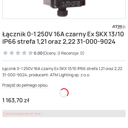
Łącznik 0-1 250V 16A czarny Ex SKX 13/10
IP66 strefa 1,21 oraz 2,22 31-000-9024
0.00
(Oceny: 0 Recenzje: 0)
Łącznik 0-1 250V 16A czarny Ex SKX 13/10 IP66 strefa 1,21 oraz 2,22
31-000-9024, producent: ATM Lighting sp. z o.o.
Przejdź do pełnego opisu
Cena
1 163,70 zł
Cena wyłącznie on-line