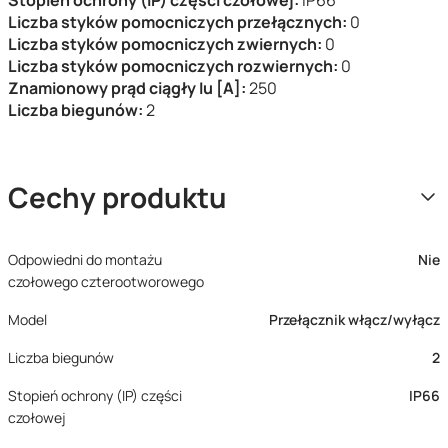
Stopień ochrony (IP) części czołowej:
IP66
Liczba styków pomocniczych przełącznych:
0
Liczba styków pomocniczych zwiernych:
0
Liczba styków pomocniczych rozwiernych:
0
Znamionowy prąd ciągły Iu [A]:
250
Liczba biegunów:
2
Cechy produktu
Odpowiedni do montażu
Nie
czołowego czterootworowego
Model
Przełącznik włącz/wyłącz
Liczba biegunów
2
Stopień ochrony (IP) części
IP66
czołowej