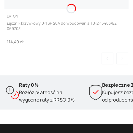
PRODUCENT
EATON
Łącznik krzywkowy 0-1 3P 20A do wbudowania T0-2-15403/EZ
069703
Cena
114,40 zł
Raty 0%
Bezpieczne 
Rozłóż płatność na
Kupujesz bez
wygodne raty z RRSO 0%
od producent