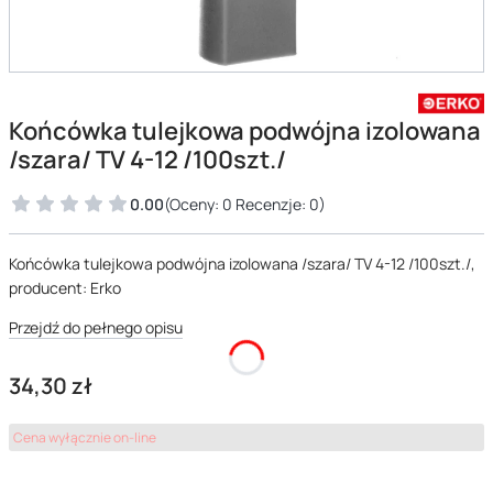
Końcówka tulejkowa podwójna izolowana
/szara/ TV 4-12 /100szt./
0.00
(Oceny: 0 Recenzje: 0)
Końcówka tulejkowa podwójna izolowana /szara/ TV 4-12 /100szt./,
producent: Erko
Przejdź do pełnego opisu
Cena
34,30 zł
Cena wyłącznie on-line