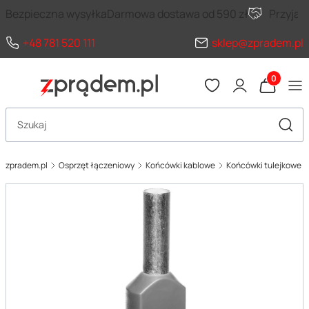
Bezpieczna wysyłka
Darmowa dostawa od 590 zł
Przyja
+48 781 520 111
sklep@zpradem.pl
Produkty 
Otwórz wyszukiwarkę
Szuka
zpradem.pl
Osprzęt łączeniowy
Końcówki kablowe
Końcówki tulejkowe