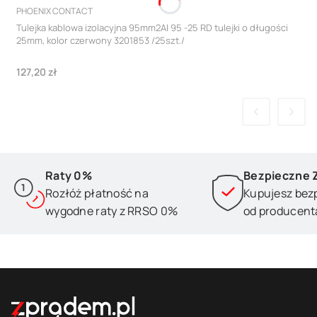
PRODUCENT
PHOENIX CONTACT
Tulejka kablowa izolacyjna 95mm2AI 95 -25 RD tulejki o długości
25mm, kolor czerwony 3201853 /25szt./
Cena
127,20 zł
Raty 0%
Bezpieczne 
Rozłóż płatność na
Kupujesz bez
wygodne raty z RRSO 0%
od producent