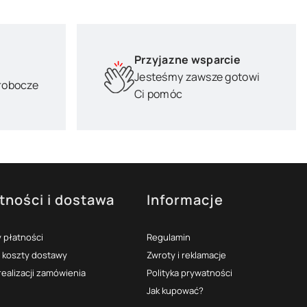
Przyjazne wsparcie
Jesteśmy zawsze gotowi
 robocze
Ci pomóc
tności i dostawa
Informacje
 płatności
Regulamin
i koszty dostawy
Zwroty i reklamacje
realizacji zamówienia
Polityka prywatności
Jak kupować?