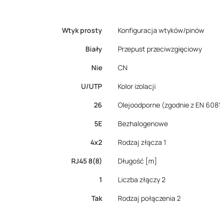
Wtyk prosty
Konfiguracja wtyków/pinów
Biały
Przepust przeciwzgięciowy
Nie
CN
U/UTP
Kolor izolacji
26
Olejoodporne (zgodnie z EN 6081
5E
Bezhalogenowe
4x2
Rodzaj złącza 1
RJ45 8(8)
Długość [m]
1
Liczba złączy 2
Tak
Rodzaj połączenia 2