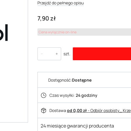
Przejdź do pełnego opisu
Cena
7,90 zł
Cena wyłącznie on-line
szt.
Dostępność:
Dostępne
Czas wysyłki:
24 godziny
Dostawa
od 0,00 zł
- Odbiór osobisty_ Krz
24 miesiące gwarancji producenta