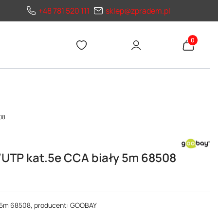
+48 781 520 111
sklep@zpradem.pl
Produkty 
08
/UTP kat.5e CCA biały 5m 68508
y 5m 68508, producent: GOOBAY