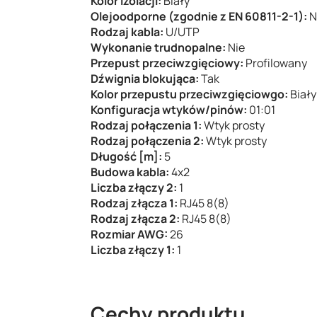
Kolor izolacji:
Biały
Olejoodporne (zgodnie z EN 60811-2-1):
N
Rodzaj kabla:
U/UTP
Wykonanie trudnopalne:
Nie
Przepust przeciwzgięciowy:
Profilowany
Dźwignia blokująca:
Tak
Kolor przepustu przeciwzgięciowgo:
Biały
Konfiguracja wtyków/pinów:
01:01
Rodzaj połączenia 1:
Wtyk prosty
Rodzaj połączenia 2:
Wtyk prosty
Długość [m]:
5
Budowa kabla:
4x2
Liczba złączy 2:
1
Rodzaj złącza 1:
RJ45 8(8)
Rodzaj złącza 2:
RJ45 8(8)
Rozmiar AWG:
26
Liczba złączy 1:
1
Cechy produktu