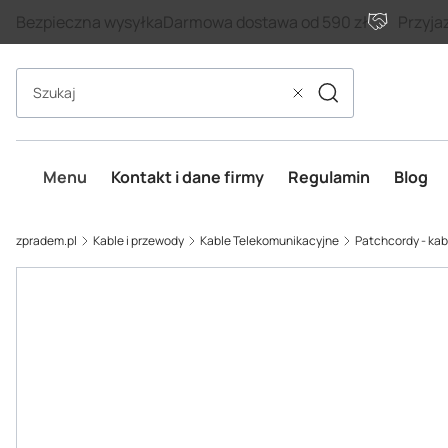
Bezpieczna wysyłka
Darmowa dostawa od 590 zł
Przyja
Szukaj
Wyczyść
Menu
Kontakt i dane firmy
Regulamin
Blog
zpradem.pl
Kable i przewody
Kable Telekomunikacyjne
Patchcordy - ka