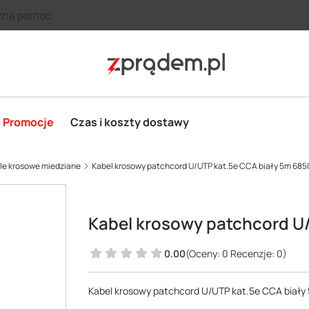
zna pomoc
Promocje
Czas i koszty dostawy
ble krosowe miedziane
Kabel krosowy patchcord U/UTP kat.5e CCA biały 5m 685
Kabel krosowy patchcord U
0.00
(Oceny: 0 Recenzje: 0)
Kabel krosowy patchcord U/UTP kat.5e CCA biał