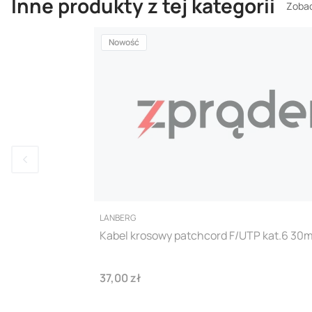
Inne produkty z tej kategorii
Zobac
Nowość
PRODUCENT
LANBERG
Kabel krosowy patchcord F/UTP kat.6 30
Cena
37,00 zł