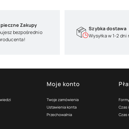
pieczne Zakupy
Szybka dostawa
ujesz bezpośrednio
Wysyłka w 1-2 dni
producenta!
Moje konto
Pła
topce
owiedzi
Twoje zamówienia
Formy
Ustawienia konta
Czas 
Przechowalnia
Czas 