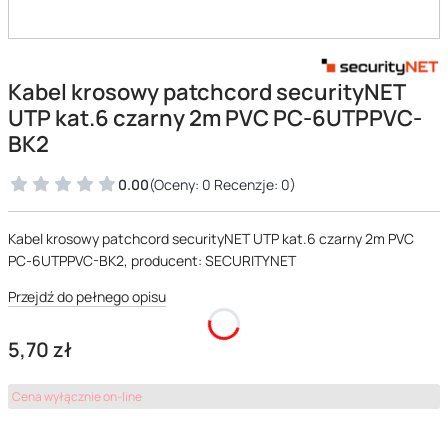
Kabel krosowy patchcord securityNET
UTP kat.6 czarny 2m PVC PC-6UTPPVC-
BK2
0.00
(Oceny: 0 Recenzje: 0)
Kabel krosowy patchcord securityNET UTP kat.6 czarny 2m PVC
PC-6UTPPVC-BK2, producent: SECURITYNET
Przejdź do pełnego opisu
Cena
5,70 zł
Cena wyłącznie on-line