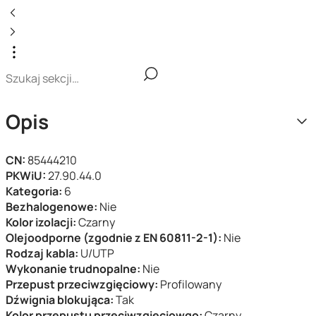
Opis
CN:
85444210
PKWiU:
27.90.44.0
Kategoria:
6
Bezhalogenowe:
Nie
Kolor izolacji:
Czarny
Olejoodporne (zgodnie z EN 60811-2-1):
Nie
Rodzaj kabla:
U/UTP
Wykonanie trudnopalne:
Nie
Przepust przeciwzgięciowy:
Profilowany
Dźwignia blokująca:
Tak
Kolor przepustu przeciwzgięciowgo:
Czarny