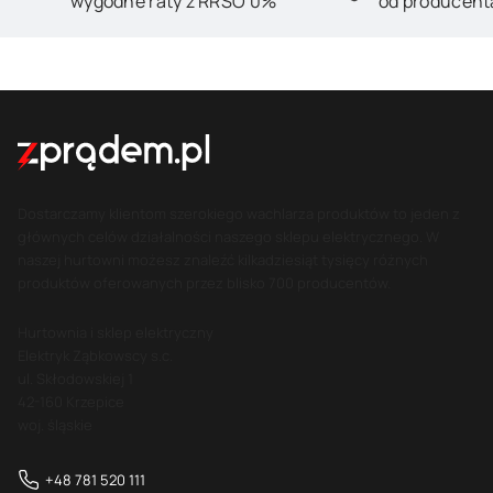
wygodne raty z RRSO 0%
od producent
Dostarczamy klientom szerokiego wachlarza produktów to jeden z
głównych celów działalności naszego sklepu elektrycznego. W
naszej hurtowni możesz znaleźć kilkadziesiąt tysięcy różnych
produktów oferowanych przez blisko 700 producentów.
Hurtownia i sklep elektryczny
Elektryk Ząbkowscy s.c.
ul. Skłodowskiej 1
42-160 Krzepice
woj. śląskie
+48 781 520 111