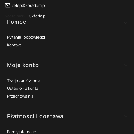
sklep@zpradem.pl
Nasze marki:
luxferia.pl
Linki w stopce
Pomoc
Pytania i odpowiedzi
Kontakt
Moje konto
Twoje zamówienia
Ustawienia konta
Przechowalnia
Płatności i dostawa
Formy płatności