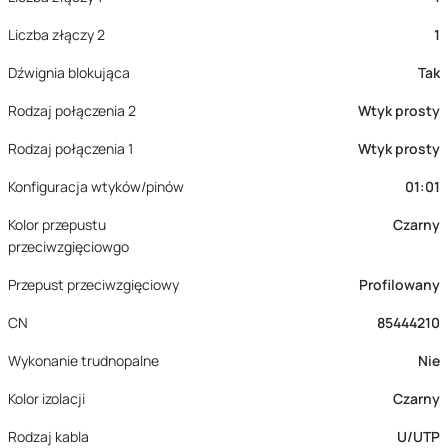
Liczba złączy 2
1
Dźwignia blokująca
Tak
Rodzaj połączenia 2
Wtyk prosty
Rodzaj połączenia 1
Wtyk prosty
Konfiguracja wtyków/pinów
01:01
Kolor przepustu
Czarny
przeciwzgięciowgo
Przepust przeciwzgięciowy
Profilowany
CN
85444210
Wykonanie trudnopalne
Nie
Kolor izolacji
Czarny
Rodzaj kabla
U/UTP