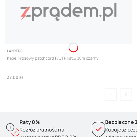
PRODUCENT
LANBERG
Kabel krosowy patchcord F/UTP kat.6 30m czarny
Cena
37,00 zł
Raty 0%
Bezpieczne 
Rozłóż płatność na
Kupujesz bez