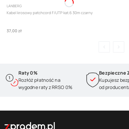
PRODUCENT
LANBERG
Kabel krosowy patchcord F/UTP kat.6 30m czarny
Cena
37,00 zł
Raty 0%
Bezpieczne 
Rozłóż płatność na
Kupujesz bez
wygodne raty z RRSO 0%
od producent