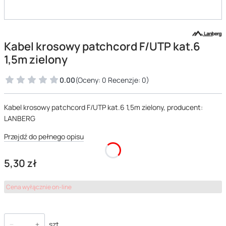
Kabel krosowy patchcord F/UTP kat.6
1,5m zielony
0.00
(Oceny: 0 Recenzje: 0)
Kabel krosowy patchcord F/UTP kat.6 1,5m zielony, producent:
LANBERG
Przejdź do pełnego opisu
Cena
5,30 zł
Cena wyłącznie on-line
szt.