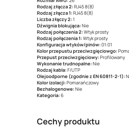
Rozmiar AWG:
26
Rodzaj złącza 2:
RJ45 8(8)
Rodzaj złącza 1:
RJ45 8(8)
Liczba złączy 2:
1
Dźwignia blokująca:
Nie
Rodzaj połączenia 2:
Wtyk prosty
Rodzaj połączenia 1:
Wtyk prosty
Konfiguracja wtyków/pinów:
01:01
Kolor przepustu przeciwzgięciowgo:
Poma
Przepust przeciwzgięciowy:
Profilowany
Wykonanie trudnopalne:
Nie
Rodzaj kabla:
F/UTP
Olejoodporne (zgodnie z EN 60811-2-1):
N
Kolor izolacji:
Pomarańczowy
Bezhalogenowe:
Nie
Kategoria:
6
Cechy produktu