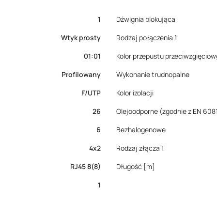
1
Dźwignia blokująca
Wtyk prosty
Rodzaj połączenia 1
01:01
Kolor przepustu przeciwzgięcio
Profilowany
Wykonanie trudnopalne
F/UTP
Kolor izolacji
26
Olejoodporne (zgodnie z EN 6081
6
Bezhalogenowe
4x2
Rodzaj złącza 1
RJ45 8(8)
Długość [m]
1