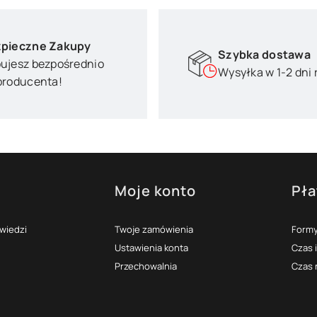
pieczne Zakupy
Szybka dostawa
ujesz bezpośrednio
Wysyłka w 1-2 dni
producenta!
Moje konto
Pła
topce
owiedzi
Twoje zamówienia
Formy
Ustawienia konta
Czas 
Przechowalnia
Czas 