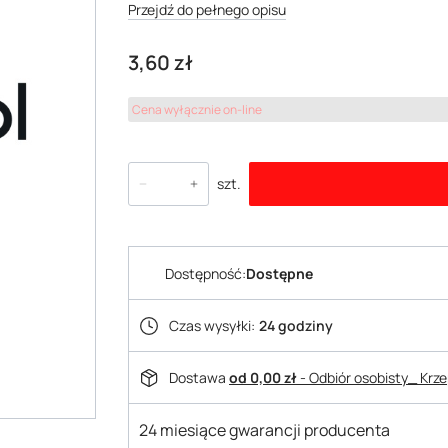
Przejdź do pełnego opisu
Cena
3,60 zł
Cena wyłącznie on-line
szt.
Dostępność:
Dostępne
Czas wysyłki:
24 godziny
Dostawa
od 0,00 zł
- Odbiór osobisty_ Krz
24 miesiące gwarancji producenta