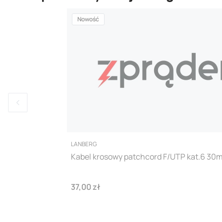
Nowość
PRODUCENT
LANBERG
Kabel krosowy patchcord F/UTP kat.6 30
Cena
37,00 zł