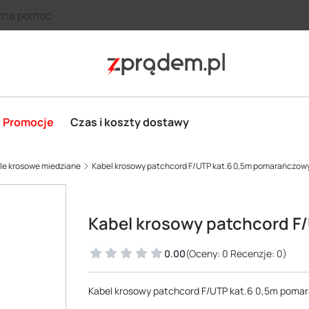
zna pomoc
Promocje
Czas i koszty dostawy
ble krosowe miedziane
Kabel krosowy patchcord F/UTP kat.6 0,5m pomarańczow
Kabel krosowy patchcord F
0.00
(Oceny: 0 Recenzje: 0)
Kabel krosowy patchcord F/UTP kat.6 0,5m poma