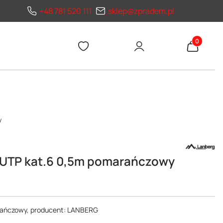
+48 781 520 111
sklep@zpradem.pl
Produkty 
y
/UTP kat.6 0,5m pomarańczowy
rańczowy, producent: LANBERG