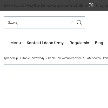
Bezpieczna wysyłka
Darmowa dostawa od 590 zł
Przyja
Szukaj
Wyczyść
Menu
Kontakt i dane firmy
Regulamin
Blog
zpradem.pl
Kable i przewody
Kable Telekomunikacyjne
Patchcordy - ka