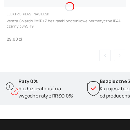
PRODUCENT
ELEKTRO-PLAST NASIELSK
Vestra Gniazdo 2x2P+Z bez ramki podtynkowe hermetyczne IP44
czarny 3845-19
Cena
29,00 zł
Raty 0%
Bezpieczne 
Rozłóż płatność na
Kupujesz bez
wygodne raty z RRSO 0%
od producent