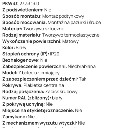
PKWiU:
27.33.13.0
Z podświetleniem:
Nie
Sposób montażu:
Montaż podtynkowy
Sposób mocowania:
Montaż na pazurki i śrubę
Materiał:
Tworzywo sztuczne
Rodzaj materiału:
Tworzywo termoplastyczne
Wykończenie powierzchni:
Matowy
Kolor:
Biały
Stopień ochrony (IP):
IP20
Bezhalogenowe:
Nie
Zabezpieczenie powierzchni:
Nieobrabiana
Model:
Z bolec uziemiający
Z zabezpieczeniem przed dziećmi:
Tak
Pokrywa:
Plakietka centralna
Rodzaj połączenia:
Zacisk śrubowy
Numer RAL (zbliżony):
biały
Z pokrywą uchylną:
Nie
Miejsce na etykietę/oznaczenie:
Nie
Zamykane:
Nie
Z mechanizmem wyrzutu wtyczki:
Nie