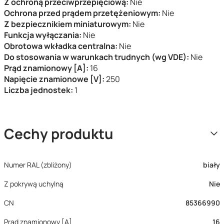
Z ochroną przeciwprzepięciową:
Nie
Ochrona przed prądem przetężeniowym:
Nie
Z bezpiecznikiem miniaturowym:
Nie
Funkcja wyłączania:
Nie
Obrotowa wkładka centralna:
Nie
Do stosowania w warunkach trudnych (wg VDE):
Nie
Prąd znamionowy [A]:
16
Napięcie znamionowe [V]:
250
Liczba jednostek:
1
Cechy produktu
Numer RAL (zbliżony)
biały
Z pokrywą uchylną
Nie
CN
85366990
Prąd znamionowy [A]
16