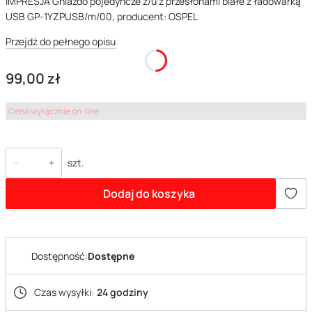
IMPRESJA Gniazdo pojedyncze z/u z przesłonami białe z ładowarką
USB GP-1YZPUSB/m/00, producent: OSPEL
Przejdź do pełnego opisu
Cena
99,00 zł
Cena wyłącznie on-line
szt.
Dodaj do koszyka
Dostępność:
Dostępne
Czas wysyłki:
24 godziny