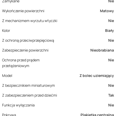
Zamykane
Nie
Wykończenie powierzchni
Matowy
Z mechanizmem wyrzutu wtyczki
Nie
Kolor
Biały
Z ochroną przeciwprzepięciową
Nie
Zabezpieczenie powierzchni
Nieobrabiana
Ochrona przed prądem
Nie
przetężeniowym
Model
Z bolec uziemiający
Z bezpiecznikiem miniaturowym
Nie
Z zabezpieczeniem przed dziećmi
Tak
Funkcja wyłączania
Nie
Pokrywa
Plakietka centralna