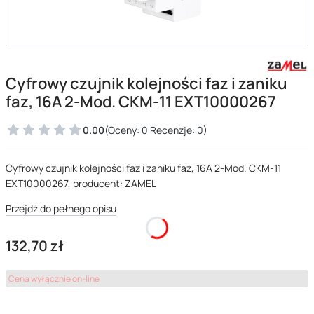
Cyfrowy czujnik kolejności faz i zaniku
faz, 16A 2-Mod. CKM-11 EXT10000267
0.00
(Oceny: 0 Recenzje: 0)
Cyfrowy czujnik kolejności faz i zaniku faz, 16A 2-Mod. CKM-11
EXT10000267, producent: ZAMEL
Przejdź do pełnego opisu
Cena
132,70 zł
Cena wyłącznie on-line