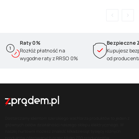
Raty 0%
Bezpieczne 
Rozłóż płatność na
Kupujesz bez
wygodne raty z RRSO 0%
od producent
Dostarczamy klientom szerokiego wachlarza produktów to jeden z
głównych celów działalności naszego sklepu elektrycznego. W
naszej hurtowni możesz znaleźć kilkadziesiąt tysięcy różnych
produktów oferowanych przez blisko 700 producentów.