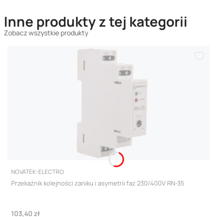
Inne produkty z tej kategorii
Zobacz wszystkie produkty
PRODUCENT
NOVATEK-ELECTRO
Przekaźnik kolejności zaniku i asymetrii faz 230/400V RN-35
Cena
103,40 zł