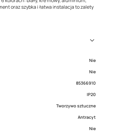
 6 kolorach: biały, kre mowy, aluminium,
ent oraz szybka i łatwa instalacja to zalety
Nie
Nie
85366910
IP20
Tworzywo sztuczne
Antracyt
Nie