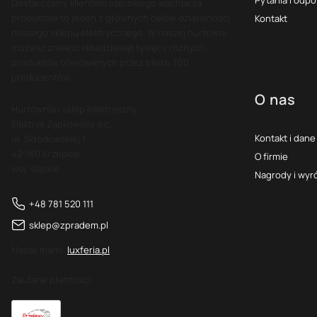
Dostarczamy klientom szerokiego wachlarza
produktów to jeden z głównych celów działalności
Kontakt
naszego sklepu elektrycznego. W naszej hurtowni
możesz znaleźć kilkadziesiąt tysięcy różnych
produktów oferowanych przez blisko 700
producentów.
O nas
Hurtownia i sklep elektryczny
Elektryk Ząbkowscy s.c.
Kontakt i dane
ul. Skłodowskiej 1
42-160 Krzepice
O firmie
woj. śląskie
Nagrody i wyr
+48 781 520 111
sklep@zpradem.pl
Nasze marki:
luxferia.pl
Zaufane płatności