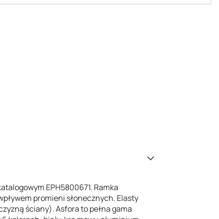
ze katalogowym EPH5800671. Ramka
d wpływem promieni słonecznych. Elasty
zczyzną ściany). Asfora to pełna gama