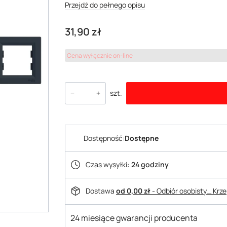
Przejdź do pełnego opisu
Cena
31,90 zł
Cena wyłącznie on-line
szt.
Dostępność:
Dostępne
Czas wysyłki:
24 godziny
Dostawa
od 0,00 zł
- Odbiór osobisty_ Krz
24 miesiące gwarancji producenta