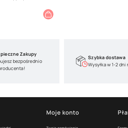
pieczne Zakupy
Szybka dostawa
ujesz bezpośrednio
Wysyłka w 1-2 dni
producenta!
Moje konto
Pła
topce
owiedzi
Twoje zamówienia
Formy