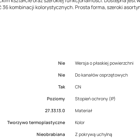
ckim kształcie oraz szerokiej funkcjonalności. Dostepna jest w
ć 36 kombinacji kolorystycznych. Prosta forma, szeroki asortym
Nie
Wersja o płaskiej powierzchni
Nie
Do kanałów osprzętowych
Tak
CN
Poziomy
Stopień ochrony (IP)
27.33.13.0
Materiał
Tworzywo termoplastyczne
Kolor
Nieobrabiana
Z pokrywą uchylną