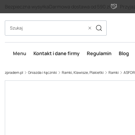
Bezpieczna wysyłka
Darmowa dostawa od 590 zł
Przyja
Szukaj
Wyczyść
Menu
Kontakt i dane firmy
Regulamin
Blog
zpradem.pl
Gniazda i łączniki
Ramki, Klawisze, Plakietki
Ramki
ASFORA