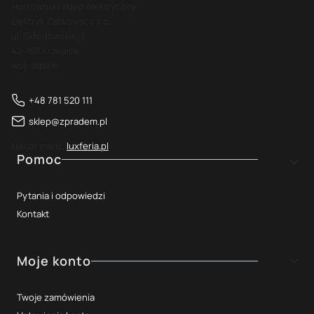
Hurtownia i sklep elektryczny
Elektryk Ząbkowscy s.c.
ul. Skłodowskiej 1
42-160 Krzepice
woj. śląskie
+48 781 520 111
sklep@zpradem.pl
Nasze marki:
luxferia.pl
Linki w stopce
Pomoc
Pytania i odpowiedzi
Kontakt
Moje konto
Twoje zamówienia