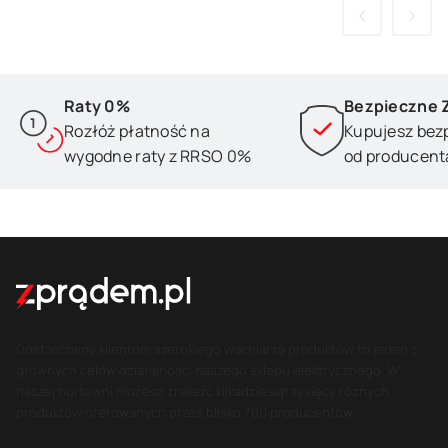
Raty 0%
Bezpieczne 
Rozłóż płatność na
Kupujesz bez
wygodne raty z RRSO 0%
od producent
Dostarczamy klientom szerokiego wachlarza produktów to jeden z
głównych celów działalności naszego sklepu elektrycznego. W
naszej hurtowni możesz znaleźć kilkadziesiąt tysięcy różnych
produktów oferowanych przez blisko 700 producentów.