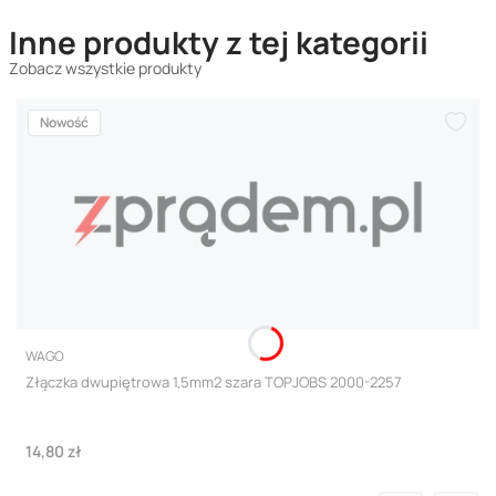
Inne produkty z tej kategorii
Zobacz wszystkie produkty
Nowość
PRODUCENT
WAGO
Złączka dwupiętrowa 1,5mm2 szara TOPJOBS 2000-2257
Cena
14,80 zł