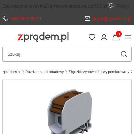
Bezpieczna wysyłka
Darmowa dostawa od 590 zł
Przyja
+48 781 520 111
sklep@zpradem.pl
Produkty 
Otwórz wyszukiwarkę
Szuka
zpradem.pl
Rozdzielnice i obudowy
Złączki szynowe i listwy pomiarowe
Z