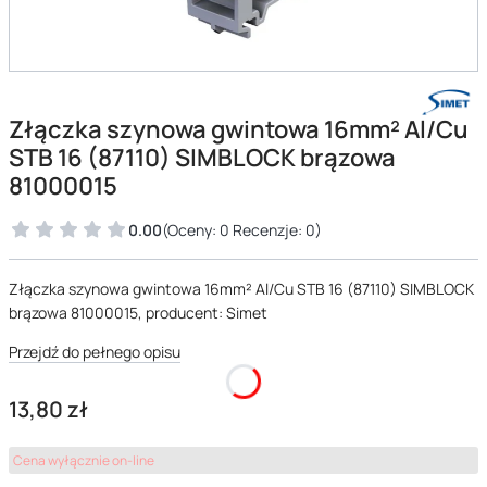
Złączka szynowa gwintowa 16mm² Al/Cu
STB 16 (87110) SIMBLOCK brązowa
81000015
0.00
(Oceny: 0 Recenzje: 0)
Złączka szynowa gwintowa 16mm² Al/Cu STB 16 (87110) SIMBLOCK
brązowa 81000015, producent: Simet
Przejdź do pełnego opisu
Cena
13,80 zł
Cena wyłącznie on-line