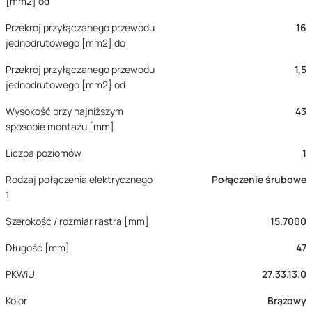
[mm2] od
Przekrój przyłączanego przewodu
16
jednodrutowego [mm2] do
Przekrój przyłączanego przewodu
1,5
jednodrutowego [mm2] od
Wysokość przy najniższym
43
sposobie montażu [mm]
Liczba poziomów
1
Rodzaj połączenia elektrycznego
Połączenie śrubowe
1
Szerokość / rozmiar rastra [mm]
15.7000
Długość [mm]
47
PKWiU
27.33.13.0
Kolor
Brązowy