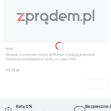
PRODUCENT
WIHA
Wkrętak z uchwytem na bity SoftFinish z funkcją grzechotki
możliwość przestawienia na bity 1/4 cala 47169
Cena
117,70 zł
Raty 0%
Bezpieczne 