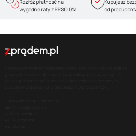
Rozłóż płatność na
Kupujesz bez
wygodne raty z RRSO 0%
od producent
Dostarczamy klientom szerokiego wachlarza produktów to jeden z
głównych celów działalności naszego sklepu elektrycznego. W
naszej hurtowni możesz znaleźć kilkadziesiąt tysięcy różnych
produktów oferowanych przez blisko 700 producentów.
Hurtownia i sklep elektryczny
Elektryk Ząbkowscy s.c.
ul. Skłodowskiej 1
42-160 Krzepice
woj. śląskie