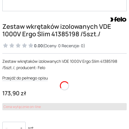
Zestaw wkrętaków izolowanych VDE
1000V Ergo Slim 41385198 /5szt./
0.00
(Oceny: 0 Recenzje: 0)
Zestaw wkrętaków izolowanych VDE 1000V Ergo Slim 41385198
/5szt./, producent: Felo
Przejdź do pełnego opisu
Cena
173,90 zł
Cena wyłącznie on-line
szt.