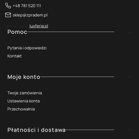
+48 781 520 111
sklep@zpradem.pl
Nasze marki:
luxferia.pl
Linki w stopce
Pomoc
Pytania i odpowiedzi
Kontakt
Moje konto
Twoje zamówienia
Ustawienia konta
Przechowalnia
Płatności i dostawa