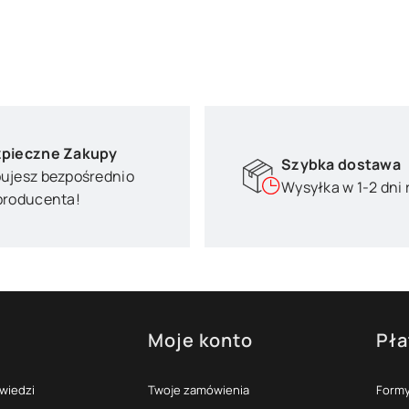
pieczne Zakupy
Szybka dostawa
ujesz bezpośrednio
Wysyłka w 1-2 dni
producenta!
Moje konto
Pła
topce
owiedzi
Twoje zamówienia
Formy