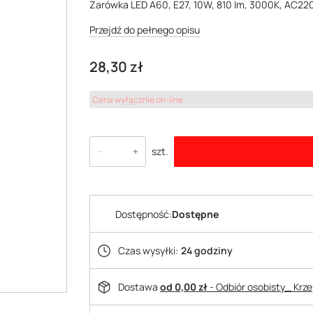
Żarówka LED A60, E27, 10W, 810 lm, 3000K, AC220
Przejdź do pełnego opisu
Cena
28,30 zł
Cena wyłącznie on-line
szt.
Dostępność:
Dostępne
Czas wysyłki:
24 godziny
Dostawa
od 0,00 zł
- Odbiór osobisty_ Krz