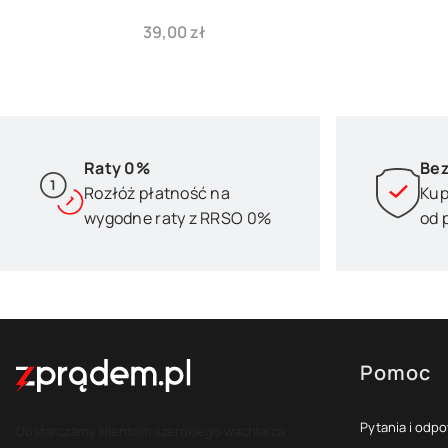
Cena
39,00 zł
Raty 0%
Bez
Rozłóż płatność na
Kup
wygodne raty z RRSO 0%
od 
Pomoc
Linki w s
Pytania i odp
Dostarczamy klientom szerokiego wachlarza