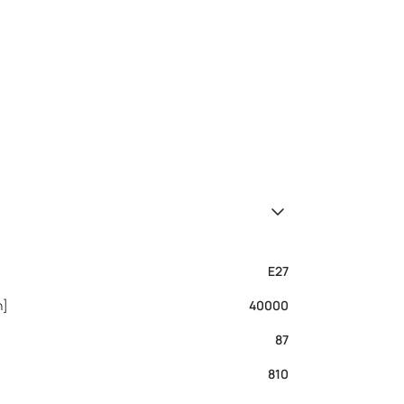
E27
h]
40000
87
810