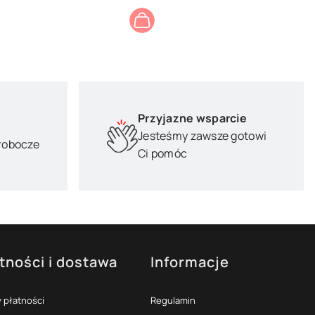
Przyjazne wsparcie
Jesteśmy zawsze gotowi
 robocze
Ci pomóc
tności i dostawa
Informacje
 płatności
Regulamin