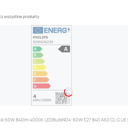
z wszystkie produkty
k 60W 840lm 4000K LEDBulbND4-60W E27 840 A60 CL G UE Szk