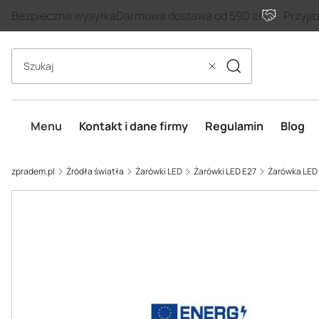
Bezpieczna wysyłka
Darmowa dostawa od 590 zł
Przyja
Szukaj
Wyczyść
Menu
Kontakt i dane firmy
Regulamin
Blog
zpradem.pl
Źródła światła
Żarówki LED
Żarówki LED E27
Żarówka LED 