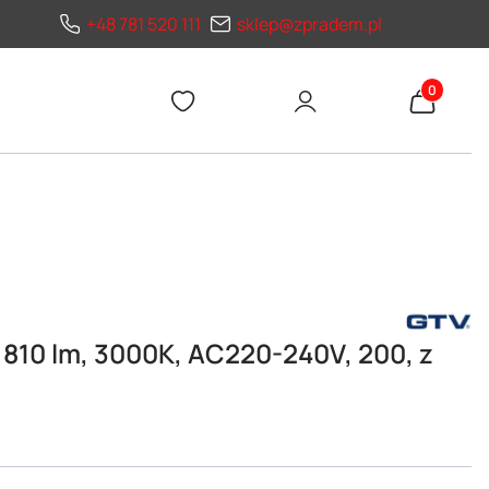
+48 781 520 111
sklep@zpradem.pl
Produkty 
 810 lm, 3000K, AC220-240V, 200, z