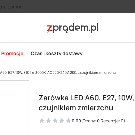
zna pomoc
Promocje
Czas i koszty dostawy
A60, E27, 10W, 810 lm, 3000K, AC220-240V, 200, z czujnikiem zmierzchu
Żarówka LED A60, E27, 10W,
czujnikiem zmierzchu
0.00
(Oceny: 0 Recenzje: 0)