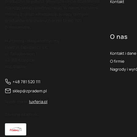
produktów to jeden z głównych celów działalności
Kontakt
naszego sklepu elektrycznego. W naszej hurtowni
możesz znaleźć kilkadziesiąt tysięcy różnych
produktów oferowanych przez blisko 700
producentów.
O nas
Hurtownia i sklep elektryczny
Elektryk Ząbkowscy s.c.
Kontakt i dane
ul. Skłodowskiej 1
42-160 Krzepice
O firmie
woj. śląskie
Nagrody i wyr
+48 781 520 111
sklep@zpradem.pl
Nasze marki:
luxferia.pl
Zaufane płatności