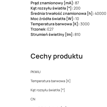
Prąd znamionowy [mA]:
87
Kąt rozsyłu światła [°]:
200
Średnia trwałość znamionowa [h]:
40000
Moc źródła światła [W]:
10
Temperatura barwowa [K]:
3000
Trzonek:
E27
Strumień świetlny [lm]:
810
Cechy produktu
PKWiU
Temperatura barwowa [K]
Kąt rozsyłu światła [°]
CN