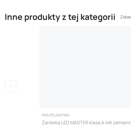
Inne produkty z tej kategorii
Zobac
PRODUCENT
PHILIPS LIGHTING
Żarówka LED MASTER klasa A 4W zamienni