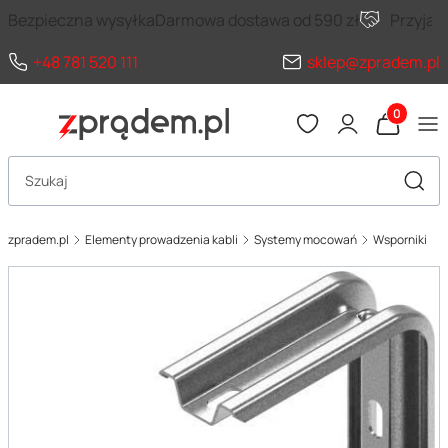
Bezpieczna wysyłka
Darmowa dostawa od 590 zł
Przyja
+48 781 520 111
sklep@zpradem.pl
Produkty 
Otwórz wyszukiwarkę
Szuka
zpradem.pl
Elementy prowadzenia kabli
Systemy mocowań
Wsporniki