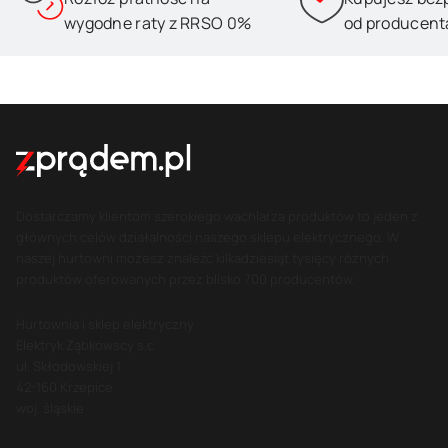
wygodne raty z RRSO 0%
od producent
Dostarczamy klientom szerokiego wachlarza produktów to jeden z
głównych celów działalności naszego sklepu elektrycznego. W
naszej hurtowni możesz znaleźć kilkadziesiąt tysięcy różnych
produktów oferowanych przez blisko 700 producentów.
Hurtownia i sklep elektryczny
Elektryk Ząbkowscy s.c.
ul. Skłodowskiej 1
42-160 Krzepice
woj. śląskie