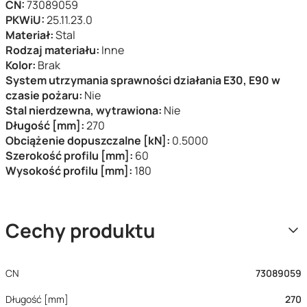
CN:
73089059
PKWiU:
25.11.23.0
Materiał:
Stal
Rodzaj materiału:
Inne
Kolor:
Brak
System utrzymania sprawności działania E30, E90 w
czasie pożaru:
Nie
Stal nierdzewna, wytrawiona:
Nie
Długość [mm]:
270
Obciążenie dopuszczalne [kN]:
0.5000
Szerokość profilu [mm]:
60
Wysokość profilu [mm]:
180
Cechy produktu
CN
73089059
Długość [mm]
270