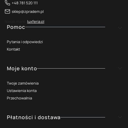
+48 781 520 111
sklep@zpradem.pl
Nasze marki:
luxferia.pl
Linki w stopce
Pomoc
Pytania i odpowiedzi
Kontakt
Moje konto
Twoje zamówienia
Ustawienia konta
Przechowalnia
Płatności i dostawa