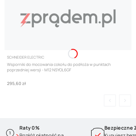
PRODUCENT
SCHNEIDER ELECTRIC
Wsporniki do mocowania cokołu do podłoża w punktach
poprzedniej wersji - M12 NSYOL6GF
Cena
295,60 zł
Raty 0%
Bezpieczne 
Rozłóż płatność na
Kupujesz bez