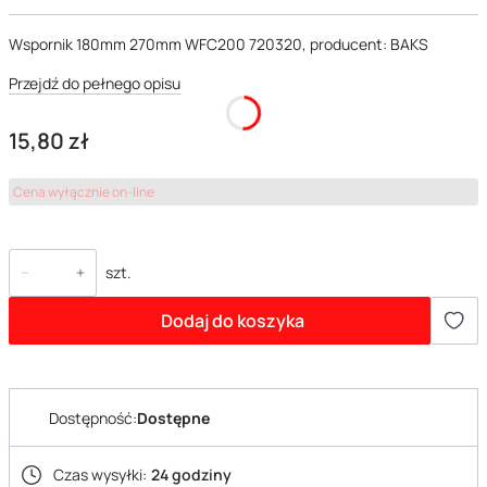
Wspornik 180mm 270mm WFC200 720320, producent: BAKS
Przejdź do pełnego opisu
Cena
15,80 zł
Cena wyłącznie on-line
szt.
Dodaj do koszyka
Dostępność:
Dostępne
Czas wysyłki:
24 godziny