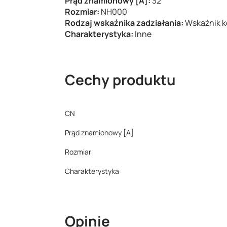
Prąd znamionowy [A]:
32
Rozmiar:
NH000
Rodzaj wskaźnika zadziałania:
Wskaźnik 
Charakterystyka:
Inne
Cechy produktu
CN
Prąd znamionowy [A]
Rozmiar
Charakterystyka
Opinie