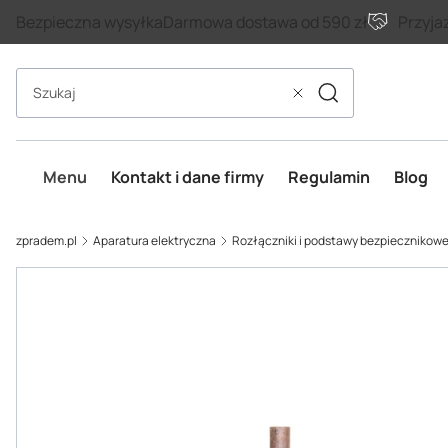
Bezpieczna wysyłka
Darmowa dostawa od 590 zł
Przyja
Szukaj
Wyczyść
Menu
Kontakt i dane firmy
Regulamin
Blog
zpradem.pl
Aparatura elektryczna
Rozłączniki i podstawy bezpiecznikow