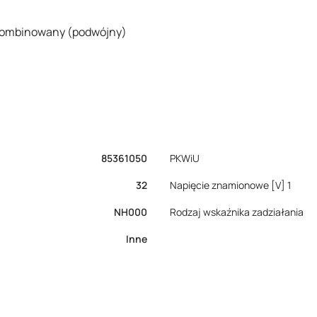
kombinowany (podwójny)
85361050
PKWiU
32
Napięcie znamionowe [V] 1
NH000
Rodzaj wskaźnika zadziałania
Inne