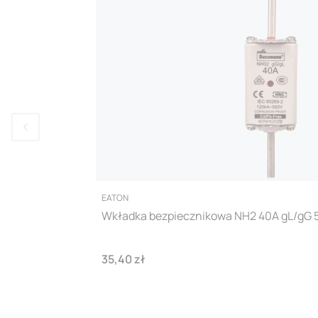
PRODUCENT
EATON
Wkładka bezpiecznikowa NH2 40A gL/gG
Cena
35,40 zł