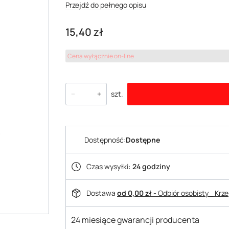
Przejdź do pełnego opisu
Cena
15,40 zł
Cena wyłącznie on-line
szt.
Dostępność:
Dostępne
Czas wysyłki:
24 godziny
Dostawa
od 0,00 zł
- Odbiór osobisty_ Krz
24 miesiące gwarancji producenta