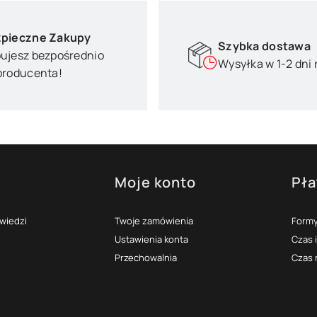
pieczne Zakupy
Szybka dostawa
ujesz bezpośrednio
Wysyłka w 1-2 dni
producenta!
Moje konto
Pła
topce
owiedzi
Twoje zamówienia
Formy
Ustawienia konta
Czas 
Przechowalnia
Czas 