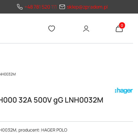
+48 781 520 111
sklep@zpradem.pl
Produkty 
 LNH0032M
NH000 32A 500V gG LNH0032M
NH0032M, producent: HAGER POLO