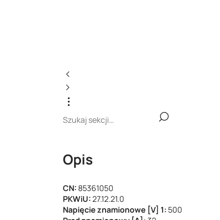
Opis
CN:
85361050
PKWiU:
27.12.21.0
Napięcie znamionowe [V] 1:
500