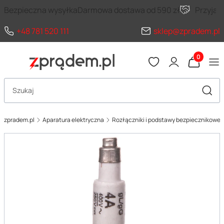
Bezpieczna wysyłka
Darmowa dostawa od 590 zł
Przyja
+48 781 520 111
sklep@zpradem.pl
Produkty 
Otwórz wyszukiwarkę
Szuka
zpradem.pl
Aparatura elektryczna
Rozłączniki i podstawy bezpiecznikowe