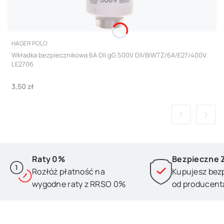
PRODUCENT
HAGER POLO
Wkładka bezpiecznikowa 6A DII gG 500V DII/BIWTZ/6A/E27/400V
LE2706
Cena
3,50 zł
Raty 0%
Bezpieczne 
Rozłóż płatność na
Kupujesz bez
wygodne raty z RRSO 0%
od producent