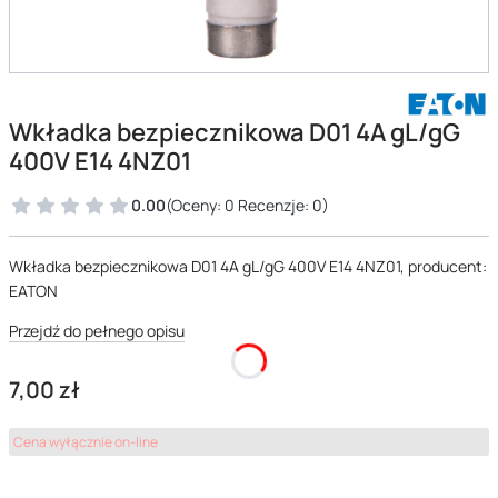
Wkładka bezpiecznikowa D01 4A gL/gG
400V E14 4NZ01
0.00
(Oceny: 0 Recenzje: 0)
Wkładka bezpiecznikowa D01 4A gL/gG 400V E14 4NZ01, producent:
EATON
Przejdź do pełnego opisu
Cena
7,00 zł
Cena wyłącznie on-line