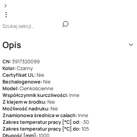
Opis
CN:
3917320099
Kolor:
Czarny
Certyfikat UL:
Nie
Bezhalogenowe:
Nie
Model:
Cienkościenne
Współczynnik kurczliwości:
Inne
Z klejem w środku:
Nie
Możliwość nadruku:
Nie
Znamionowa średnica w calach:
Inne
Zakres temperatur pracy [°C] od:
-30
Zakres temperatur pracy [°C] do:
105
Długość [mm]:
1000