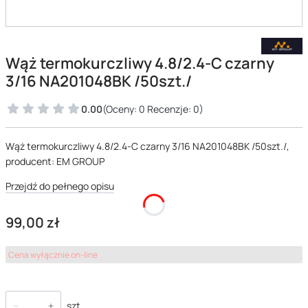
Wąż termokurczliwy 4.8/2.4-C czarny
3/16 NA201048BK /50szt./
0.00
(Oceny: 0 Recenzje: 0)
Wąż termokurczliwy 4.8/2.4-C czarny 3/16 NA201048BK /50szt./,
producent: EM GROUP
Przejdź do pełnego opisu
Cena
99,00 zł
Cena wyłącznie on-line
szt.