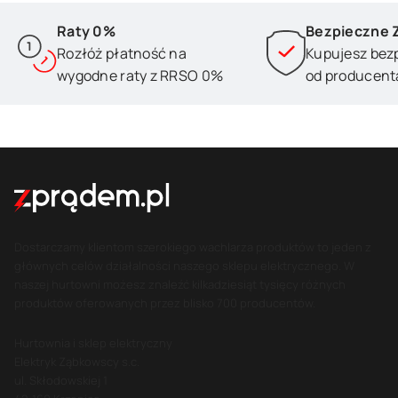
Raty 0%
Bezpieczne 
Rozłóż płatność na
Kupujesz bez
wygodne raty z RRSO 0%
od producent
Dostarczamy klientom szerokiego wachlarza produktów to jeden z
głównych celów działalności naszego sklepu elektrycznego. W
naszej hurtowni możesz znaleźć kilkadziesiąt tysięcy różnych
produktów oferowanych przez blisko 700 producentów.
Hurtownia i sklep elektryczny
Elektryk Ząbkowscy s.c.
ul. Skłodowskiej 1