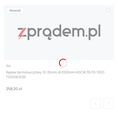
Nowość
PRODUCENT
3M
Rękaw termokurczliwy 10-35mm dł.1000mm HDCW 35/10-1000
7000061636
Cena
258,20 zł