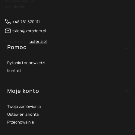
42-160 Krzepice
woj. śląskie
+48 781 520 111
sklep@zpradem.pl
Nasze marki:
luxferia.pl
Linki w stopce
Pomoc
Pytania i odpowiedzi
Kontakt
Moje konto
Twoje zamówienia
Ustawienia konta
Przechowalnia