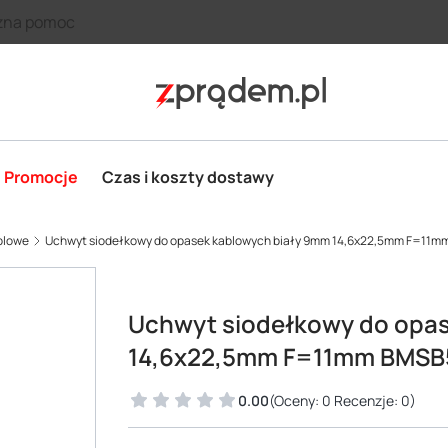
zna pomoc
Promocje
Czas i koszty dostawy
blowe
Uchwyt siodełkowy do opasek kablowych biały 9mm 14,6x22,5mm F=11mm
Uchwyt siodełkowy do opa
14,6x22,5mm F=11mm BMSB5
0.00
(Oceny: 0 Recenzje: 0)