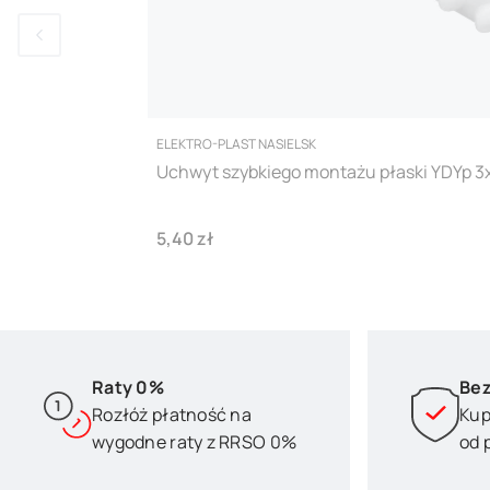
PRODUCENT
ELEKTRO-PLAST NASIELSK
Uchwyt szybkiego montażu płaski YDYp 3
Cena
5,40 zł
Raty 0%
Bez
Rozłóż płatność na
Kup
wygodne raty z RRSO 0%
od 