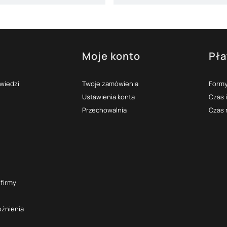
Moje konto
Pła
topce
owiedzi
Twoje zamówienia
Formy
Ustawienia konta
Czas 
Przechowalnia
Czas 
 firmy
óżnienia