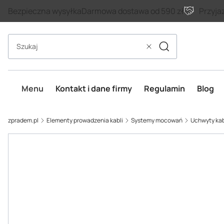
Bezpieczna wysyłka
Darmowa dostawa od 590 zł
Przyja
Szukaj
Wyczyść
Menu
Kontakt i dane firmy
Regulamin
Blog
zpradem.pl
Elementy prowadzenia kabli
Systemy mocowań
Uchwyty ka