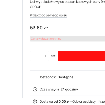
Uchwyt siodełkowy do opasek kablowych biały 
GROUP
Przejdź do pełnego opisu
Cena
63,80 zł
Cena wyłącznie on-line
szt.
Dostępność:
Dostępne
Czas wysyłki:
24 godziny
Dostawa
od 0,00 zł
- Odbiór osobisty_ Krz