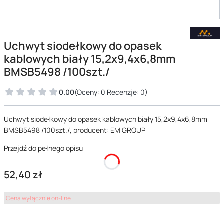
Uchwyt siodełkowy do opasek
kablowych biały 15,2x9,4x6,8mm
BMSB5498 /100szt./
0.00
(Oceny: 0 Recenzje: 0)
Uchwyt siodełkowy do opasek kablowych biały 15,2x9,4x6,8mm
BMSB5498 /100szt./, producent: EM GROUP
Przejdź do pełnego opisu
Cena
52,40 zł
Cena wyłącznie on-line