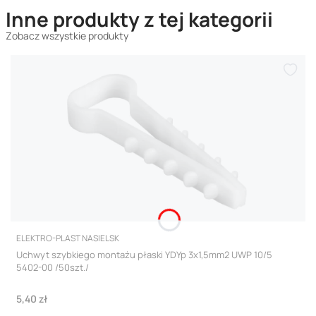
Inne produkty z tej kategorii
Zobacz wszystkie produkty
PRODUCENT
ELEKTRO-PLAST NASIELSK
Uchwyt szybkiego montażu płaski YDYp 3x1,5mm2 UWP 10/5
5402-00 /50szt./
Cena
5,40 zł