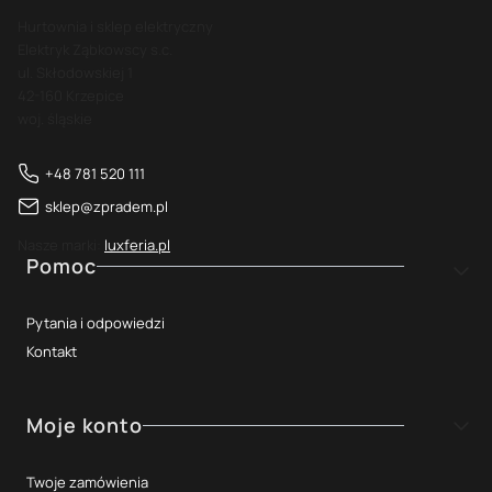
Hurtownia i sklep elektryczny
Elektryk Ząbkowscy s.c.
ul. Skłodowskiej 1
42-160 Krzepice
woj. śląskie
+48 781 520 111
sklep@zpradem.pl
Nasze marki:
luxferia.pl
Linki w stopce
Pomoc
Pytania i odpowiedzi
Kontakt
Moje konto
Twoje zamówienia