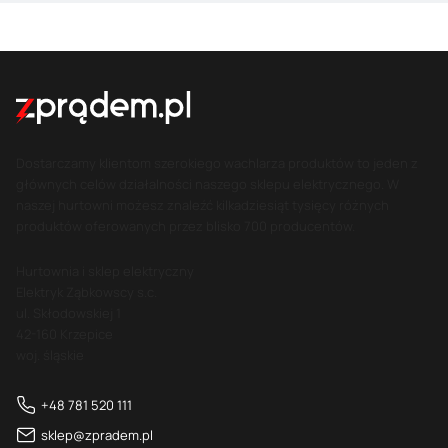
Dostarczamy klientom szerokiego wachlarza produktów to jeden z
głównych celów działalności naszego sklepu elektrycznego. W
naszej hurtowni możesz znaleźć kilkadziesiąt tysięcy różnych
produktów oferowanych przez blisko 700 producentów.
Hurtownia i sklep elektryczny
Elektryk Ząbkowscy s.c.
ul. Skłodowskiej 1
42-160 Krzepice
woj. śląskie
+48 781 520 111
sklep@zpradem.pl