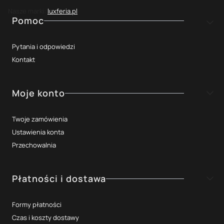
Nasze marki:
luxferia.pl
Linki w stopce
Pomoc
Pytania i odpowiedzi
Kontakt
Moje konto
Twoje zamówienia
Ustawienia konta
Przechowalnia
Płatności i dostawa
Formy płatności
Czas i koszty dostawy