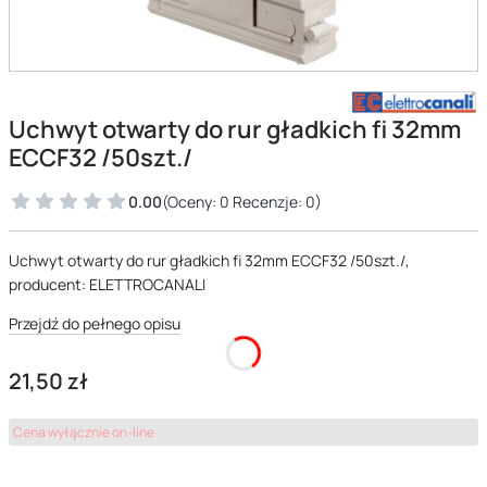
Uchwyt otwarty do rur gładkich fi 32mm
ECCF32 /50szt./
0.00
(Oceny: 0 Recenzje: 0)
Uchwyt otwarty do rur gładkich fi 32mm ECCF32 /50szt./,
producent: ELETTROCANALI
Przejdź do pełnego opisu
Cena
21,50 zł
Cena wyłącznie on-line