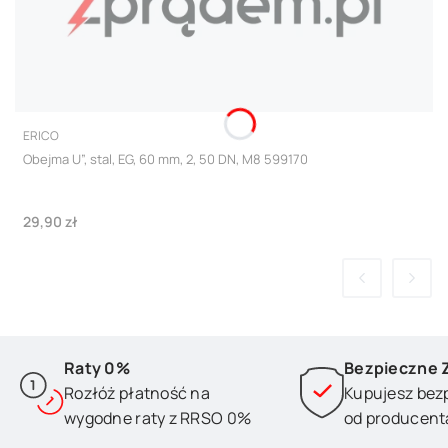
PRODUCENT
ERICO
Obejma U”, stal, EG, 60 mm, 2, 50 DN, M8 599170
Cena
29,90 zł
Raty 0%
Bezpieczne 
Rozłóż płatność na
Kupujesz bez
wygodne raty z RRSO 0%
od producent