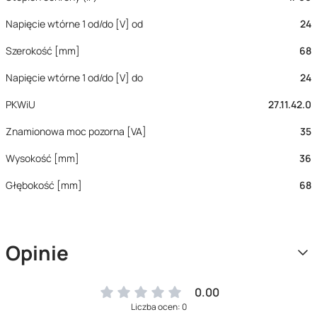
Napięcie wtórne 1 od/do [V] od
24
Szerokość [mm]
68
Napięcie wtórne 1 od/do [V] do
24
PKWiU
27.11.42.0
Znamionowa moc pozorna [VA]
35
Wysokość [mm]
36
Głębokość [mm]
68
Opinie
0.00
Liczba ocen: 0