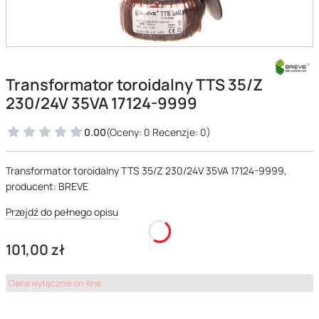
Transformator toroidalny TTS 35/Z
230/24V 35VA 17124-9999
0.00
(Oceny: 0 Recenzje: 0)
Transformator toroidalny TTS 35/Z 230/24V 35VA 17124-9999,
producent: BREVE
Przejdź do pełnego opisu
Cena
101,00 zł
Cena wyłącznie on-line