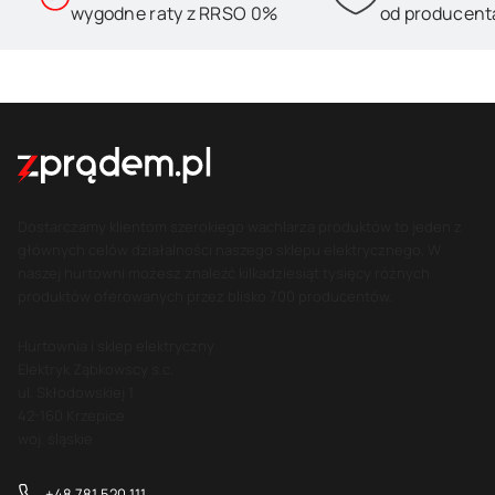
wygodne raty z RRSO 0%
od producent
Dostarczamy klientom szerokiego wachlarza produktów to jeden z
głównych celów działalności naszego sklepu elektrycznego. W
naszej hurtowni możesz znaleźć kilkadziesiąt tysięcy różnych
produktów oferowanych przez blisko 700 producentów.
Hurtownia i sklep elektryczny
Elektryk Ząbkowscy s.c.
ul. Skłodowskiej 1
42-160 Krzepice
woj. śląskie
+48 781 520 111