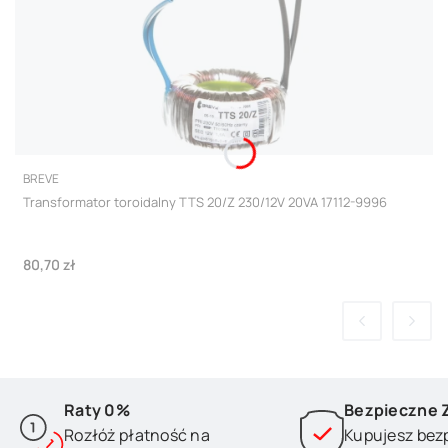
PRODUCENT
BREVE
Transformator toroidalny TTS 20/Z 230/12V 20VA 17112-9996
Cena
80,70 zł
Raty 0%
Bezpieczne 
Rozłóż płatność na
Kupujesz bez