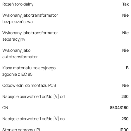
Rdzeń toroidalny
Tak
Wykonany jako transformator
Nie
bezpieczeństwa
Wykonany jako transformator
Nie
separacyjny
Wykonany jako
Nie
autotransformator
Klasa materiału izolacyjnego
B
zgodnie z IEC 85
Odpowiedni do montażu PCB
Nie
Napięcie pierwotne 1 od/do [V] od
230
CN
85043180
Napięcie pierwotne 1 od/do [V] do
230
Stopień ochrony (IP)
IP00