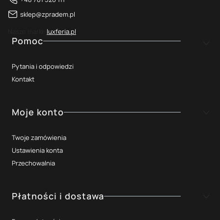
sklep@zpradem.pl
Nasze marki:
luxferia.pl
Linki w stopce
Pomoc
Pytania i odpowiedzi
Kontakt
Moje konto
Twoje zamówienia
Ustawienia konta
Przechowalnia
Płatności i dostawa