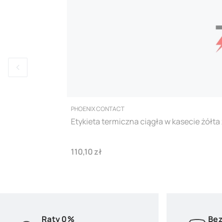
PRODUCENT
PHOENIX CONTACT
Etykieta termiczna ciągła w kasecie żó
Cena
110,10 zł
Raty 0%
Bez