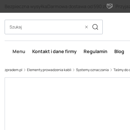
Bezpieczna wysyłka
Darmowa dostawa od 590 zł
Przyja
Szukaj
Wyczyść
Menu
Kontakt i dane firmy
Regulamin
Blog
zpradem.pl
Elementy prowadzenia kabli
Systemy oznaczania
Taśmy do 