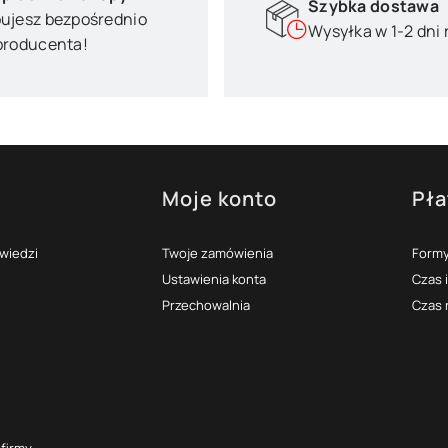
Szybka dostawa
ujesz bezpośrednio
Wysyłka w 1-2 dni
producenta!
Moje konto
Pła
topce
owiedzi
Twoje zamówienia
Formy
Ustawienia konta
Czas 
Przechowalnia
Czas 
 firmy