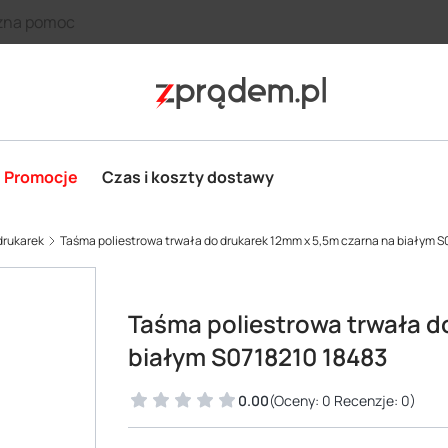
zna pomoc
Promocje
Czas i koszty dostawy
drukarek
Taśma poliestrowa trwała do drukarek 12mm x 5,5m czarna na białym S
Taśma poliestrowa trwała d
białym S0718210 18483
0.00
(Oceny: 0 Recenzje: 0)