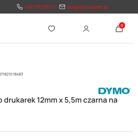
+48 781 520 111
sklep@zpradem.pl
Produkty 
0718210 18483
o drukarek 12mm x 5,5m czarna na