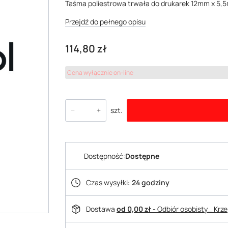
Taśma poliestrowa trwała do drukarek 12mm x 5,
Przejdź do pełnego opisu
Cena
114,80 zł
Cena wyłącznie on-line
szt.
Dostępność:
Dostępne
Czas wysyłki:
24 godziny
Dostawa
od 0,00 zł
- Odbiór osobisty_ Krz