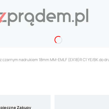
łta z czarnym nadrukiem 18mm MM-EMLF (EX18)R C1 YE/BK do
pieczne Zakupy