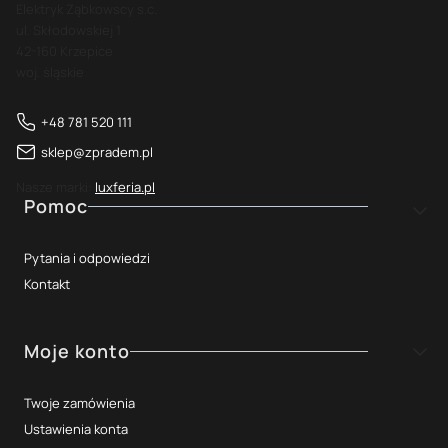
Elektryk Ząbkowscy s.c.
ul. Skłodowskiej 1
42-160 Krzepice
woj. śląskie
+48 781 520 111
sklep@zpradem.pl
Nasze marki:
luxferia.pl
Linki w stopce
Pomoc
Pytania i odpowiedzi
Kontakt
Moje konto
Twoje zamówienia
Ustawienia konta