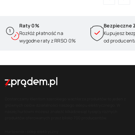
Raty 0%
Bezpieczne 
Rozłóż płatność na
Kupujesz bez
wygodne raty z RRSO 0%
od producent
Dostarczamy klientom szerokiego wachlarza produktów to jeden z
głównych celów działalności naszego sklepu elektrycznego. W
naszej hurtowni możesz znaleźć kilkadziesiąt tysięcy różnych
produktów oferowanych przez blisko 700 producentów.
Hurtownia i sklep elektryczny