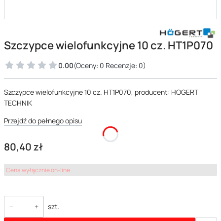
Szczypce wielofunkcyjne 10 cz. HT1P070
0.00
(Oceny: 0 Recenzje: 0)
Szczypce wielofunkcyjne 10 cz. HT1P070, producent: HOGERT
TECHNIK
Przejdź do pełnego opisu
Cena
80,40 zł
Cena wyłącznie on-line
szt.