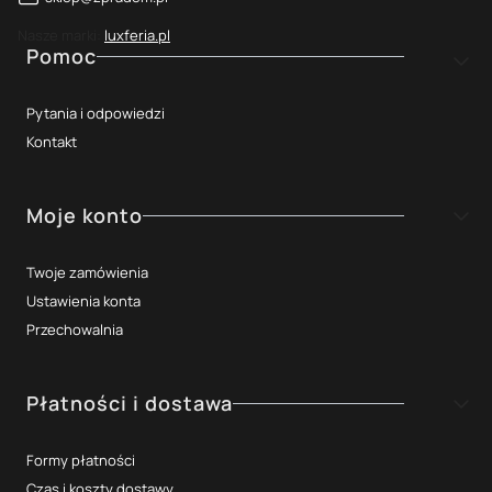
Nasze marki:
luxferia.pl
Linki w stopce
Pomoc
Pytania i odpowiedzi
Kontakt
Moje konto
Twoje zamówienia
Ustawienia konta
Przechowalnia
Płatności i dostawa
Formy płatności
Czas i koszty dostawy