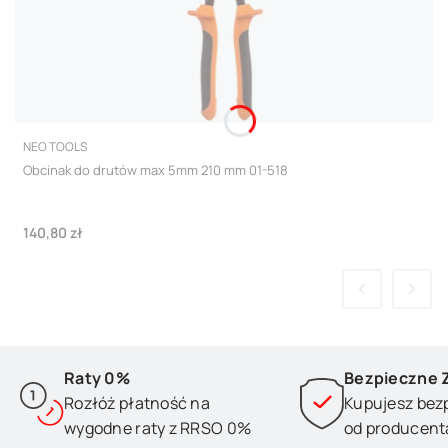
PRODUCENT
NEO TOOLS
Obcinak do drutów max 5mm 210 mm 01-518
Cena
140,80 zł
Raty 0%
Bezpieczne 
Rozłóż płatność na
Kupujesz bez
wygodne raty z RRSO 0%
od producent