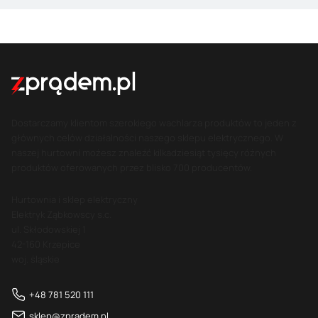
Dostarczamy klientom szerokiego wachlarza produktów to jeden z
głównych celów działalności naszego sklepu elektrycznego. W
naszej hurtowni możesz znaleźć kilkadziesiąt tysięcy różnych
produktów oferowanych przez blisko 700 producentów.
Hurtownia i sklep elektryczny
Elektryk Ząbkowscy s.c.
ul. Skłodowskiej 1
42-160 Krzepice
woj. śląskie
+48 781 520 111
sklep@zpradem.pl