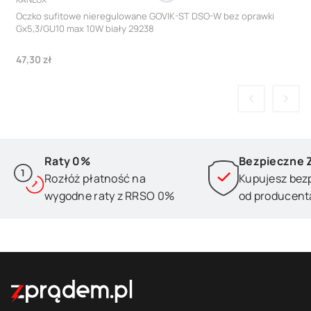
Oczko sufitowe nieregulowane GOVIK-ST DSO-W bez oprawki
Gx5,3/GU10 max 10W biały 29238
Cena
47,30 zł
Raty 0%
Bezpieczne 
Rozłóż płatność na
Kupujesz bez
wygodne raty z RRSO 0%
od producent