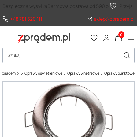
Bezpieczna wysyłka
Darmowa dostawa od 590 zł
Przyja
+48 781 520 111
sklep@zpradem.pl
Produkty 
Otwórz wyszukiwarkę
Szuka
zpradem.pl
Oprawy oświetleniowe
Oprawy wnętrzowe
Oprawy punktowe