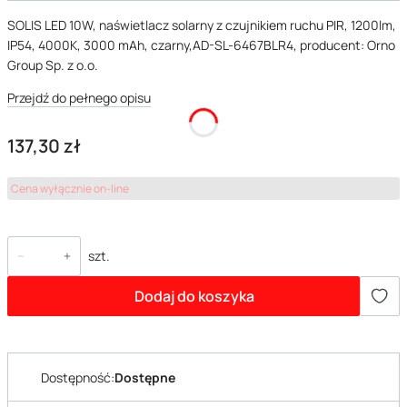
SOLIS LED 10W, naświetlacz solarny z czujnikiem ruchu PIR, 1200lm,
IP54, 4000K, 3000 mAh, czarny,AD-SL-6467BLR4, producent: Orno
Group Sp. z o.o.
Przejdź do pełnego opisu
Cena
137,30 zł
Cena wyłącznie on-line
szt.
Dodaj do koszyka
Dostępność:
Dostępne