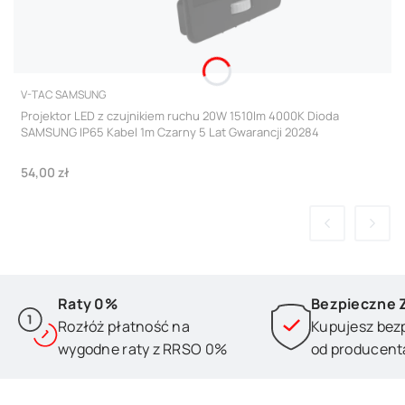
PRODUCENT
V-TAC SAMSUNG
Projektor LED z czujnikiem ruchu 20W 1510lm 4000K Dioda
SAMSUNG IP65 Kabel 1m Czarny 5 Lat Gwarancji 20284
Cena
54,00 zł
Raty 0%
Bezpieczne 
Rozłóż płatność na
Kupujesz bez
wygodne raty z RRSO 0%
od producent