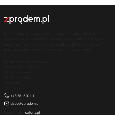
Dostarczamy klientom szerokiego wachlarza produktów to jeden z
głównych celów działalności naszego sklepu elektrycznego. W
naszej hurtowni możesz znaleźć kilkadziesiąt tysięcy różnych
produktów oferowanych przez blisko 700 producentów.
Hurtownia i sklep elektryczny
Elektryk Ząbkowscy s.c.
ul. Skłodowskiej 1
42-160 Krzepice
woj. śląskie
+48 781 520 111
sklep@zpradem.pl
Nasze marki:
luxferia.pl