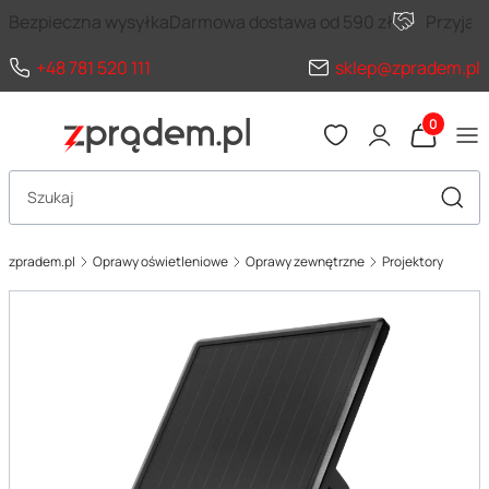
Bezpieczna wysyłka
Darmowa dostawa od 590 zł
Przyja
+48 781 520 111
sklep@zpradem.pl
Produkty 
Otwórz wyszukiwarkę
Szuka
zpradem.pl
Oprawy oświetleniowe
Oprawy zewnętrzne
Projektory