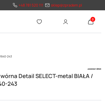
+48 781 520 111
sklep@zpradem.pl
Produkty 
01640-243
wórna Detail SELECT-metal BIAŁA /
40-243