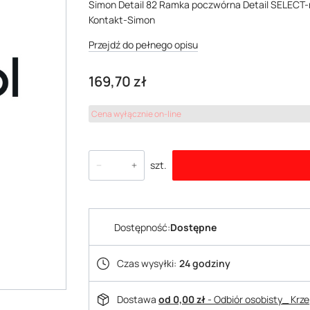
Simon Detail 82 Ramka poczwórna Detail SELECT-
Kontakt-Simon
Przejdź do pełnego opisu
Cena
169,70 zł
Cena wyłącznie on-line
szt.
Dostępność:
Dostępne
Czas wysyłki:
24 godziny
Dostawa
od 0,00 zł
- Odbiór osobisty_ Krz