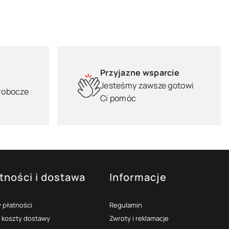
Przyjazne wsparcie
Jesteśmy zawsze gotowi
 robocze
Ci pomóc
tności i dostawa
Informacje
 płatności
Regulamin
i koszty dostawy
Zwroty i reklamacje