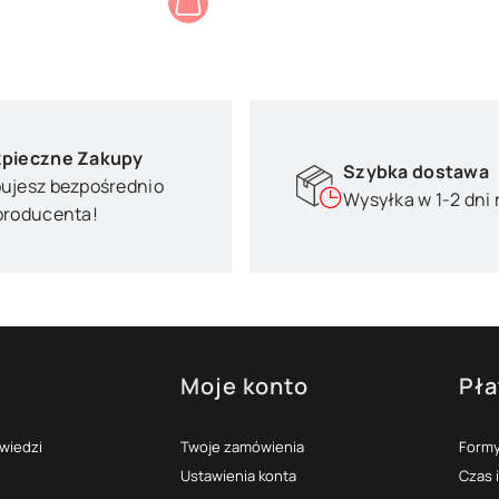
pieczne Zakupy
Szybka dostawa
ujesz bezpośrednio
Wysyłka w 1-2 dni
producenta!
Moje konto
Pła
topce
owiedzi
Twoje zamówienia
Formy
Ustawienia konta
Czas 