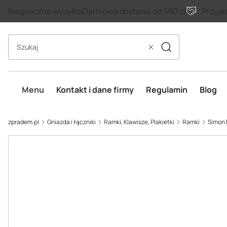
Bezpieczna wysyłka
Darmowa dostawa od 590 zł
Przyja
Szukaj
Wyczyść
Menu
Kontakt i dane firmy
Regulamin
Blog
zpradem.pl
Gniazda i łączniki
Ramki, Klawisze, Plakietki
Ramki
Simon 