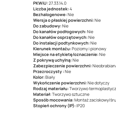
PKWiU:
27.33.14.0
Liczba jednostek:
4
Bezhalogenowe:
Nie
Wersja o płaskiej powierzchni:
Nie
Do zabudowy:
Nie
Do kanałów podłogowych:
Nie
Do kanałów osprzętowych:
Nie
Do instalacji podtynkowych:
Nie
Kierunek montażu:
Poziomy i pionowy
Miejsce na etykietę/oznaczenie:
Nie
Z pokrywą uchylną:
Nie
Zabezpieczenie powierzchni:
Nieobrabian
Przezroczysty :
Nie
Kolor:
Biały
Wykończenie powierzchni:
Nie dotyczy
Rodzaj materiału:
Tworzywo termoplastyc
Materiał:
Tworzywo sztuczne
Sposób mocowania:
Montaż zaciskowy/śr
Stopień ochrony (IP):
IP20