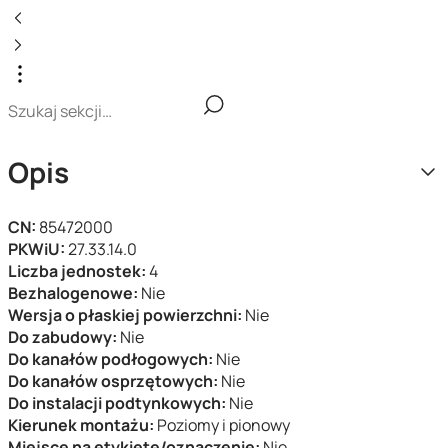
Opis
CN:
85472000
PKWiU:
27.33.14.0
Liczba jednostek:
4
Bezhalogenowe:
Nie
Wersja o płaskiej powierzchni:
Nie
Do zabudowy:
Nie
Do kanałów podłogowych:
Nie
Do kanałów osprzętowych:
Nie
Do instalacji podtynkowych:
Nie
Kierunek montażu:
Poziomy i pionowy
Miejsce na etykietę/oznaczenie:
Nie