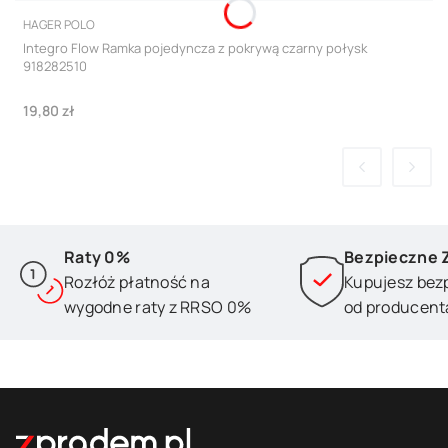
PRODUCENT
HAGER POLO
Integro Flow Ramka pojedyncza z pokrywą czarny połysk
918282510
Cena
19,80 zł
Raty 0%
Bezpieczne 
Rozłóż płatność na
Kupujesz bez
wygodne raty z RRSO 0%
od producent