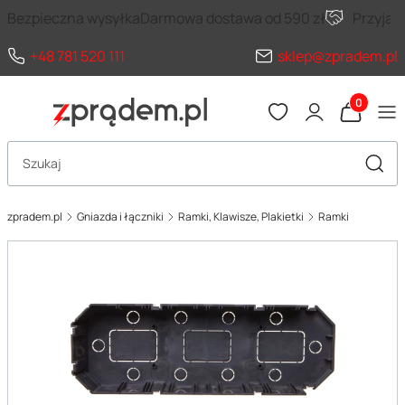
Bezpieczna wysyłka
Darmowa dostawa od 590 zł
Przyja
+48 781 520 111
sklep@zpradem.pl
Produkty 
Otwórz wyszukiwarkę
Szuka
zpradem.pl
Gniazda i łączniki
Ramki, Klawisze, Plakietki
Ramki