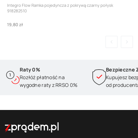
Integro Flow Ramka pojedyncza z pokrywą czarny połysk
918282510
Cena
19,80 zł
Raty 0%
Bezpieczne 
Rozłóż płatność na
Kupujesz bez
wygodne raty z RRSO 0%
od producent