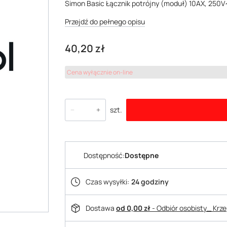
Simon Basic Łącznik potrójny (moduł) 10AX, 250V
Przejdź do pełnego opisu
Cena
40,20 zł
Cena wyłącznie on-line
szt.
Dostępność:
Dostępne
Czas wysyłki:
24 godziny
Dostawa
od 0,00 zł
- Odbiór osobisty_ Krz