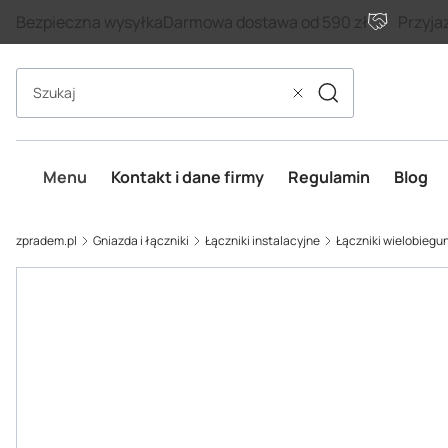
Bezpieczna wysyłka
Darmowa dostawa od 590 zł
Przyja
Szukaj
Wyczyść
Menu
Kontakt i dane firmy
Regulamin
Blog
zpradem.pl
Gniazda i łączniki
Łączniki instalacyjne
Łączniki wielobieg