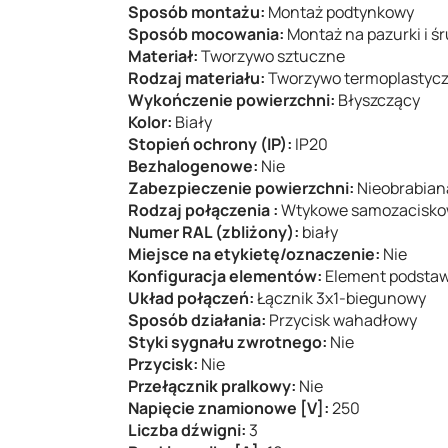
Sposób montażu:
Montaż podtynkowy
Sposób mocowania:
Montaż na pazurki i ś
Materiał:
Tworzywo sztuczne
Rodzaj materiału:
Tworzywo termoplastyc
Wykończenie powierzchni:
Błyszczący
Kolor:
Biały
Stopień ochrony (IP):
IP20
Bezhalogenowe:
Nie
Zabezpieczenie powierzchni:
Nieobrabian
Rodzaj połączenia :
Wtykowe samozacisk
Numer RAL (zbliżony):
biały
Miejsce na etykietę/oznaczenie:
Nie
Konfiguracja elementów:
Element podstaw
Układ połączeń:
Łącznik 3x1-biegunowy
Sposób działania:
Przycisk wahadłowy
Styki sygnału zwrotnego:
Nie
Przycisk:
Nie
Przełącznik pralkowy:
Nie
Napięcie znamionowe [V]:
250
Liczba dźwigni:
3