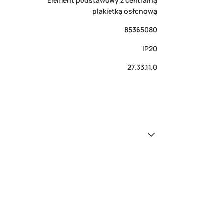
Element podstawowy z centralną
plakietką osłonową
85365080
IP20
27.33.11.0