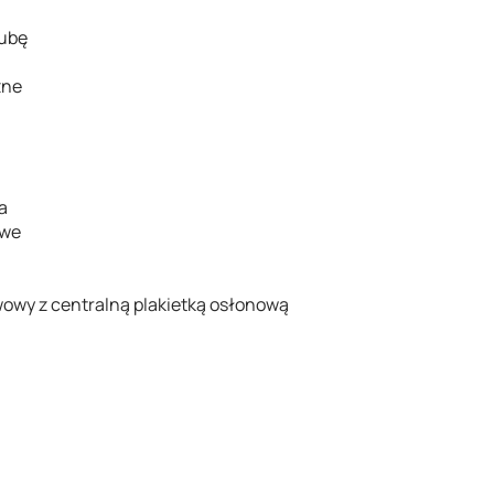
rubę
zne
a
owe
owy z centralną plakietką osłonową