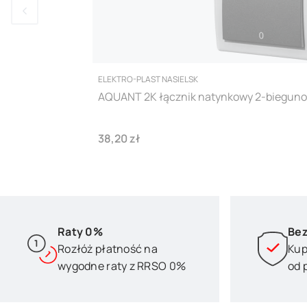
PRODUCENT
ELEKTRO-PLAST NASIELSK
AQUANT 2K łącznik natynkowy 2-bieguno
Cena
38,20 zł
Raty 0%
Bez
Rozłóż płatność na
Kup
wygodne raty z RRSO 0%
od 