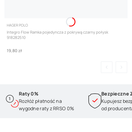
PRODUCENT
HAGER POLO
Integro Flow Ramka pojedyncza z pokrywą czarny połysk
918282510
Cena
19,80 zł
Raty 0%
Bezpieczne 
Rozłóż płatność na
Kupujesz bez
wygodne raty z RRSO 0%
od producent