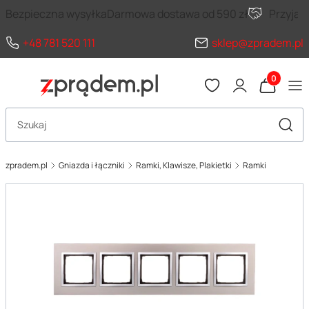
Bezpieczna wysyłka
Darmowa dostawa od 590 zł
Przyja
+48 781 520 111
sklep@zpradem.pl
Produkty 
Otwórz wyszukiwarkę
Szuka
zpradem.pl
Gniazda i łączniki
Ramki, Klawisze, Plakietki
Ramki