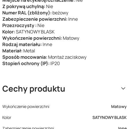
Miejsce na etykietę/oznaczenie:
Nie
Z pokrywą uchylną:
Nie
Numer RAL (zbliżony):
beżowy
Zabezpieczenie powierzchni:
Inne
Przezroczysty :
Nie
Kolor:
SATYNOWY BLASK
Wykończenie powierzchni:
Matowy
Rodzaj materiału:
Inne
Materiał:
Metal
Sposób mocowania:
Montaż zaciskowy
Stopień ochrony (IP):
IP20
Cechy produktu
Wykończenie powierzchni
Matowy
Kolor
SATYNOWY BLASK
Zabezpieczenie powierzchni
Inne