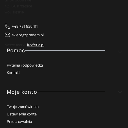
ul. Skłodowskiej 1
42-160 Krzepice
woj. śląskie
+48 781 520 111
sklep@zpradem.pl
Nasze marki:
luxferia.pl
Linki w stopce
Pomoc
Pytania i odpowiedzi
Kontakt
Moje konto
Twoje zamówienia
Ustawienia konta
Przechowalnia