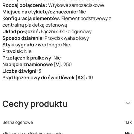
Rodzaj połączenia :
Wtykowe samozaciskowe
Miejsce na etykietę/oznaczenie:
Nie
Konfiguracja elementów:
Element podstawowy z
centralną plakietką osłonową
Układ połączeń:
Łącznik 3x1-biegunowy
Sposób działania:
Przycisk wahadłowy
Styki sygnału zwrotnego:
Nie
Przycisk:
Nie
Przełącznik pralkowy:
Nie
Napięcie znamionowe [V]:
250
Liczba dźwigni:
3
Prąd łączeniowy do świetlówek [AX]:
10
Cechy produktu
Bezhalogenowe
Tak
Miejsce na etykietę/oznaczenie
Nie