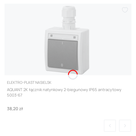
PRODUCENT
ELEKTRO-PLAST NASIELSK
AQUANT 2K łącznik natynkowy 2-biegunowy IP65 antracytowy
5003-67
Cena
38,20 zł