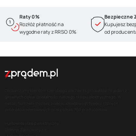
Raty 0%
Bezpieczne 
Rozłóż płatność na
Kupujesz bez
wygodne raty z RRSO 0%
od producent
Dostarczamy klientom szerokiego wachlarza produktów to jeden z
głównych celów działalności naszego sklepu elektrycznego. W
naszej hurtowni możesz znaleźć kilkadziesiąt tysięcy różnych
produktów oferowanych przez blisko 700 producentów.
Hurtownia i sklep elektryczny
Elektryk Ząbkowscy s.c.