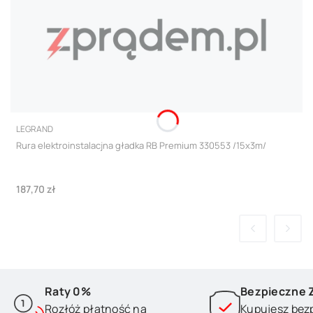
PRODUCENT
LEGRAND
Rura elektroinstalacjna gładka RB Premium 330553 /15x3m/
Cena
187,70 zł
Raty 0%
Bezpieczne 
Rozłóż płatność na
Kupujesz bez