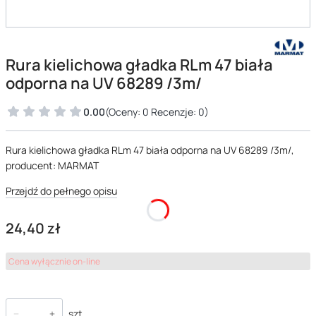
Rura kielichowa gładka RLm 47 biała
odporna na UV 68289 /3m/
0.00
(Oceny: 0 Recenzje: 0)
Rura kielichowa gładka RLm 47 biała odporna na UV 68289 /3m/,
producent: MARMAT
Przejdź do pełnego opisu
Cena
24,40 zł
Cena wyłącznie on-line
szt.