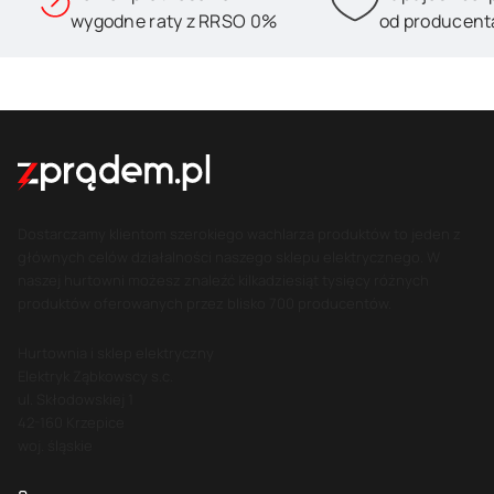
wygodne raty z RRSO 0%
od producent
Dostarczamy klientom szerokiego wachlarza produktów to jeden z
głównych celów działalności naszego sklepu elektrycznego. W
naszej hurtowni możesz znaleźć kilkadziesiąt tysięcy różnych
produktów oferowanych przez blisko 700 producentów.
Hurtownia i sklep elektryczny
Elektryk Ząbkowscy s.c.
ul. Skłodowskiej 1
42-160 Krzepice
woj. śląskie