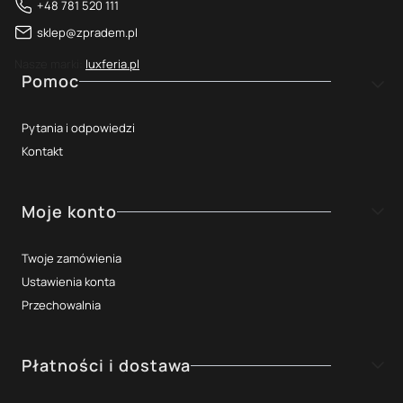
+48 781 520 111
sklep@zpradem.pl
Nasze marki:
luxferia.pl
Linki w stopce
Pomoc
Pytania i odpowiedzi
Kontakt
Moje konto
Twoje zamówienia
Ustawienia konta
Przechowalnia
Płatności i dostawa