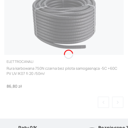
PRODUCENT
ELETTROCANALI
Rura karbowana 750N czarna bez pilota samogasnąca -5C +60C
PV UV IK07 fi 20 /50m/
Cena
86,80 zł
Raty 0%
Bezpieczne 