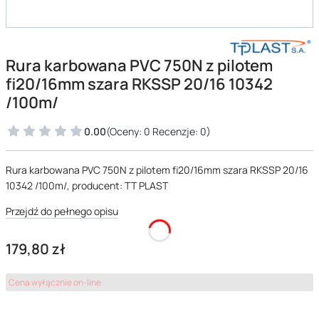
Rura karbowana PVC 750N z pilotem
fi20/16mm szara RKSSP 20/16 10342
/100m/
0.00
(Oceny: 0 Recenzje: 0)
Rura karbowana PVC 750N z pilotem fi20/16mm szara RKSSP 20/16
10342 /100m/, producent: TT PLAST
Przejdź do pełnego opisu
Cena
179,80 zł
Cena wyłącznie on-line