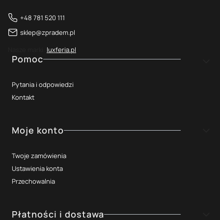
+48 781 520 111
sklep@zpradem.pl
Nasze marki:
luxferia.pl
Linki w stopce
Pomoc
Pytania i odpowiedzi
Kontakt
Moje konto
Twoje zamówienia
Ustawienia konta
Przechowalnia
Płatności i dostawa