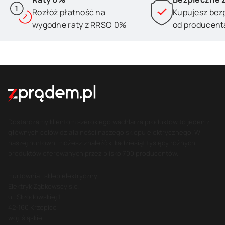
Rozłóż płatność na
Kupujesz bez
wygodne raty z RRSO 0%
od producent
Dostarczamy klientom szerokiego wachlarza produktów to jeden z
głównych celów działalności naszego sklepu elektrycznego. W
naszej hurtowni możesz znaleźć kilkadziesiąt tysięcy różnych
produktów oferowanych przez blisko 700 producentów.
Hurtownia i sklep elektryczny
Elektryk Ząbkowscy s.c.
ul. Skłodowskiej 1
42-160 Krzepice
woj. śląskie