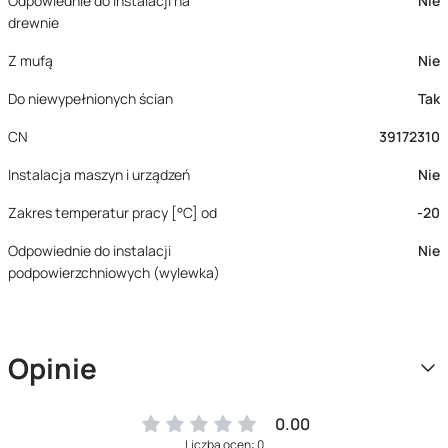
Odpowiednie do instalacji na
Nie
drewnie
Z mufą
Nie
Do niewypełnionych ścian
Tak
CN
39172310
Instalacja maszyn i urządzeń
Nie
Zakres temperatur pracy [°C] od
-20
Odpowiednie do instalacji
Nie
podpowierzchniowych (wylewka)
Opinie
0.00
Liczba ocen: 0