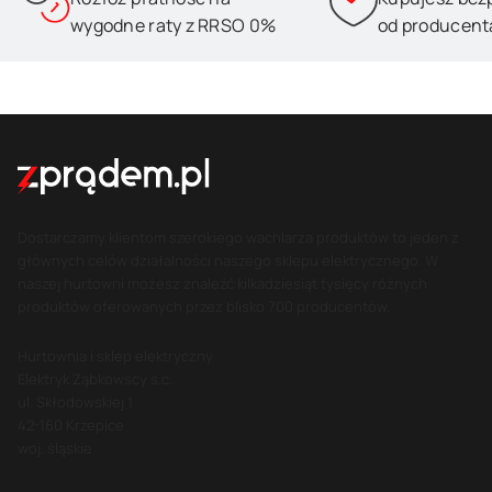
wygodne raty z RRSO 0%
od producent
Dostarczamy klientom szerokiego wachlarza produktów to jeden z
głównych celów działalności naszego sklepu elektrycznego. W
naszej hurtowni możesz znaleźć kilkadziesiąt tysięcy różnych
produktów oferowanych przez blisko 700 producentów.
Hurtownia i sklep elektryczny
Elektryk Ząbkowscy s.c.
ul. Skłodowskiej 1
42-160 Krzepice
woj. śląskie