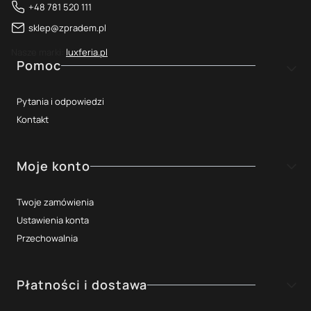
+48 781 520 111
sklep@zpradem.pl
Nasze marki:
luxferia.pl
Linki w stopce
Pomoc
Pytania i odpowiedzi
Kontakt
Moje konto
Twoje zamówienia
Ustawienia konta
Przechowalnia
Płatności i dostawa