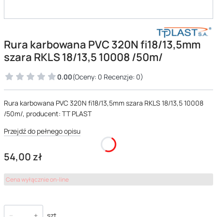
Rura karbowana PVC 320N fi18/13,5mm
szara RKLS 18/13,5 10008 /50m/
0.00
(Oceny: 0 Recenzje: 0)
Rura karbowana PVC 320N fi18/13,5mm szara RKLS 18/13,5 10008
/50m/, producent: TT PLAST
Przejdź do pełnego opisu
Cena
54,00 zł
Cena wyłącznie on-line
szt.