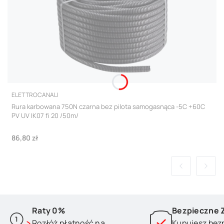
PRODUCENT
ELETTROCANALI
Rura karbowana 750N czarna bez pilota samogasnąca -5C +60C
PV UV IK07 fi 20 /50m/
Cena
86,80 zł
Raty 0%
Bezpieczne 
Rozłóż płatność na
Kupujesz bez