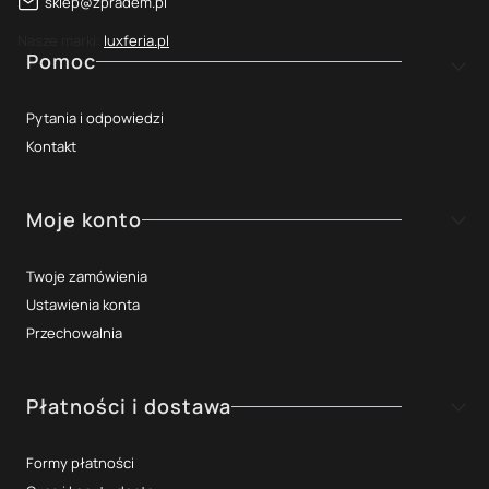
sklep@zpradem.pl
Nasze marki:
luxferia.pl
Linki w stopce
Pomoc
Pytania i odpowiedzi
Kontakt
Moje konto
Twoje zamówienia
Ustawienia konta
Przechowalnia
Płatności i dostawa
Formy płatności