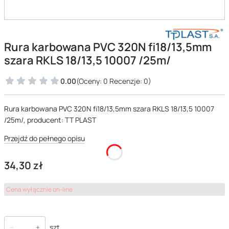
Rura karbowana PVC 320N fi18/13,5mm
szara RKLS 18/13,5 10007 /25m/
0.00
(Oceny: 0 Recenzje: 0)
Rura karbowana PVC 320N fi18/13,5mm szara RKLS 18/13,5 10007
/25m/, producent: TT PLAST
Przejdź do pełnego opisu
Cena
34,30 zł
Cena wyłącznie on-line
szt.