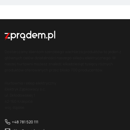
Dostarczamy klientom szerokiego wachlarza produktów to jeden z
głównych celów działalności naszego sklepu elektrycznego. W
naszej hurtowni możesz znaleźć kilkadziesiąt tysięcy różnych
produktów oferowanych przez blisko 700 producentów.
Hurtownia i sklep elektryczny
Elektryk Ząbkowscy s.c.
ul. Skłodowskiej 1
42-160 Krzepice
woj. śląskie
+48 781 520 111