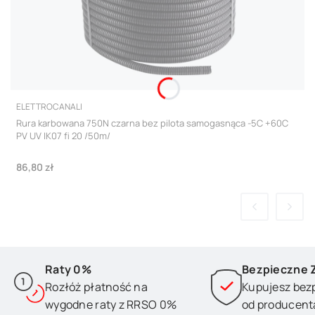
PRODUCENT
ELETTROCANALI
Rura karbowana 750N czarna bez pilota samogasnąca -5C +60C
PV UV IK07 fi 20 /50m/
Cena
86,80 zł
Raty 0%
Bezpieczne 
Rozłóż płatność na
Kupujesz bez
wygodne raty z RRSO 0%
od producent